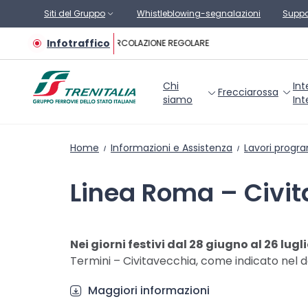
Vai al contenuto principale
Siti del Gruppo
Whistleblowing-segnalazioni
Suppo
Infotraffico
CIRCOLAZIONE REGOLARE
Chi
Int
Frecciarossa
siamo
Int
Home
Informazioni e Assistenza
Lavori progr
Linea Roma – Civi
Nei giorni festivi dal 28 giugno al 26 lugl
Termini – Civitavecchia, come indicato nel
Maggiori informazioni