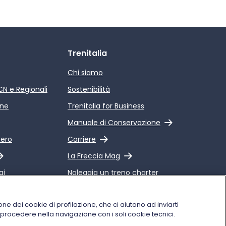
Trenitalia
Chi siamo
ICN e Regionali
Sostenibilità
ine
Trenitalia for Business
Link esterno
Manuale di Conservazione
Link esterno
pero
Carriere
Link esterno
La Freccia Mag
gi
Noleggia un treno charter
 Qualità dei
Viaggi di gruppo
alia
one dei cookie di profilazione, che ci aiutano ad inviarti
i procedere nella navigazione con i soli cookie tecnici.