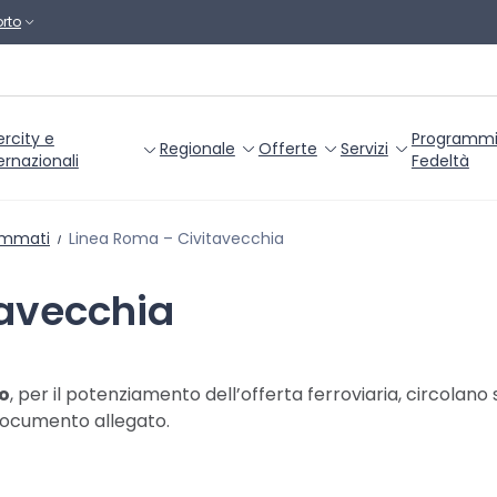
rto
ercity e
Programm
Regionale
Offerte
Servizi
ernazionali
Fedeltà
ammati
Linea Roma – Civitavecchia
tavecchia
io
, per il potenziamento dell’offerta ferroviaria, circolano 
 documento allegato.