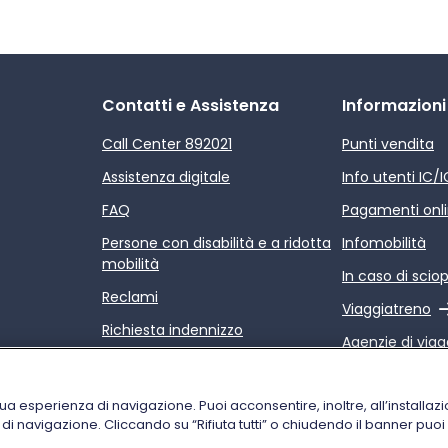
Contatti e Assistenza
Informazioni
Call Center 892021
Punti vendita
Assistenza digitale
Info utenti IC/
FAQ
Pagamenti onl
Persone con disabilità e a ridotta
Infomobilità
mobilità
In caso di scio
Reclami
Link esterno
Viaggiatreno
Richiesta indennizzo
Agenzie di viag
Rimborsi
Link esterno
Relazione sulla
Condizioni di trasporto
servizi di Trenit
tua esperienza di navigazione. Puoi acconsentire, inoltre, all’installazi
i di navigazione. Cliccando su “Rifiuta tutti” o chiudendo il banner puo