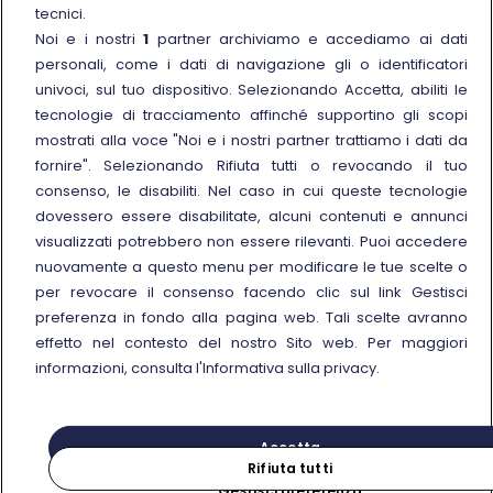
Link esterno
La Freccia Mag
tecnici.
Noi e i nostri
1
partner archiviamo e accediamo ai dati
Noleggia un treno charter
personali, come i dati di navigazione gli o identificatori
Viaggi di gruppo
univoci, sul tuo dispositivo. Selezionando Accetta, abiliti le
tecnologie di tracciamento affinché supportino gli scopi
mostrati alla voce "Noi e i nostri partner trattiamo i dati da
fornire". Selezionando Rifiuta tutti o revocando il tuo
consenso, le disabiliti. Nel caso in cui queste tecnologie
Seguici sui social
dovessero essere disabilitate, alcuni contenuti e annunci
visualizzati potrebbero non essere rilevanti. Puoi accedere
nuovamente a questo menu per modificare le tue scelte o
per revocare il consenso facendo clic sul link Gestisci
preferenza in fondo alla pagina web. Tali scelte avranno
© Gruppo FS Italiane 2025
effetto nel contesto del nostro Sito web. Per maggiori
Note legali
Protezione dati personali
Accessibilità
Informativa sui cookies
Gestisci preferenza
informazioni, consulta l'Informativa sulla privacy.
Partita IVA 05403151003
Accetta
Rifiuta tutti
Gestisci preferenza