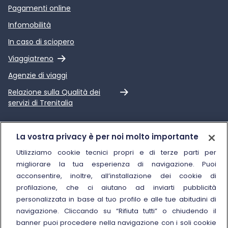
Pagamenti online
Infomobilità
In caso di sciopero
Link esterno
Viaggiatreno
Agenzie di viaggi
Link esterno
Relazione sulla Qualità dei
servizi di Trenitalia
Trenitalia
La vostra privacy è per noi molto importante
Chi siamo
Utilizziamo cookie tecnici propri e di terze parti per
migliorare la tua esperienza di navigazione. Puoi
Sostenibilità
acconsentire, inoltre, all’installazione dei cookie di
Trenitalia for Business
profilazione, che ci aiutano ad inviarti pubblicità
personalizzata in base al tuo profilo e alle tue abitudini di
Link esterno
Manuale di Conservazione
navigazione. Cliccando su “Rifiuta tutti” o chiudendo il
Link esterno
Carriere
banner puoi procedere nella navigazione con i soli cookie