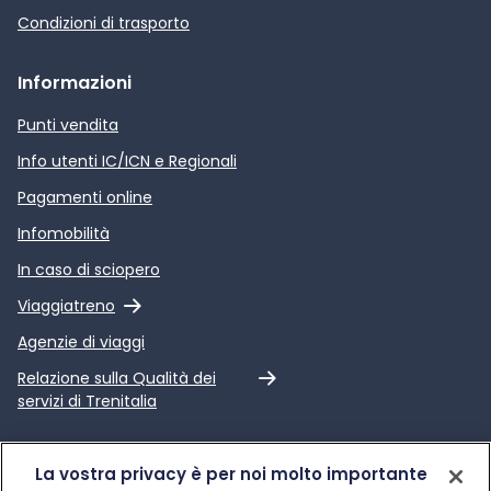
Condizioni di trasporto
Informazioni
Punti vendita
Info utenti IC/ICN e Regionali
Pagamenti online
Infomobilità
In caso di sciopero
Link esterno
Viaggiatreno
Agenzie di viaggi
Link esterno
Relazione sulla Qualità dei
servizi di Trenitalia
Trenitalia
La vostra privacy è per noi molto importante