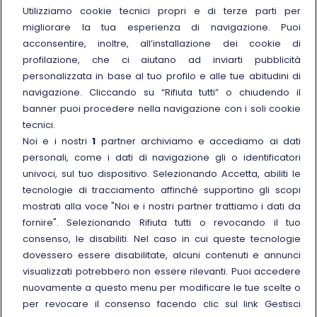
Chi siamo
Utilizziamo cookie tecnici propri e di terze parti per
migliorare la tua esperienza di navigazione. Puoi
Sostenibilità
acconsentire, inoltre, all’installazione dei cookie di
Trenitalia for Business
profilazione, che ci aiutano ad inviarti pubblicità
personalizzata in base al tuo profilo e alle tue abitudini di
Link esterno
Manuale di Conservazione
navigazione. Cliccando su “Rifiuta tutti” o chiudendo il
Link esterno
Carriere
banner puoi procedere nella navigazione con i soli cookie
Link esterno
La Freccia Mag
tecnici.
Noi e i nostri
1
partner archiviamo e accediamo ai dati
Noleggia un treno charter
personali, come i dati di navigazione gli o identificatori
Viaggi di gruppo
univoci, sul tuo dispositivo. Selezionando Accetta, abiliti le
tecnologie di tracciamento affinché supportino gli scopi
mostrati alla voce "Noi e i nostri partner trattiamo i dati da
fornire". Selezionando Rifiuta tutti o revocando il tuo
consenso, le disabiliti. Nel caso in cui queste tecnologie
Seguici sui social
dovessero essere disabilitate, alcuni contenuti e annunci
visualizzati potrebbero non essere rilevanti. Puoi accedere
nuovamente a questo menu per modificare le tue scelte o
per revocare il consenso facendo clic sul link Gestisci