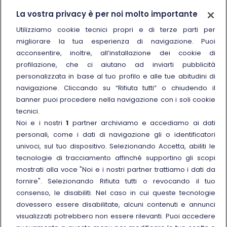
Trenitalia
La vostra privacy è per noi molto importante
Chi siamo
Utilizziamo cookie tecnici propri e di terze parti per
migliorare la tua esperienza di navigazione. Puoi
Sostenibilità
acconsentire, inoltre, all’installazione dei cookie di
Trenitalia for Business
profilazione, che ci aiutano ad inviarti pubblicità
personalizzata in base al tuo profilo e alle tue abitudini di
Link esterno
Manuale di Conservazione
navigazione. Cliccando su “Rifiuta tutti” o chiudendo il
Link esterno
Carriere
banner puoi procedere nella navigazione con i soli cookie
Link esterno
La Freccia Mag
tecnici.
Noi e i nostri
1
partner archiviamo e accediamo ai dati
Noleggia un treno charter
personali, come i dati di navigazione gli o identificatori
Viaggi di gruppo
univoci, sul tuo dispositivo. Selezionando Accetta, abiliti le
tecnologie di tracciamento affinché supportino gli scopi
mostrati alla voce "Noi e i nostri partner trattiamo i dati da
fornire". Selezionando Rifiuta tutti o revocando il tuo
consenso, le disabiliti. Nel caso in cui queste tecnologie
Seguici sui social
dovessero essere disabilitate, alcuni contenuti e annunci
visualizzati potrebbero non essere rilevanti. Puoi accedere