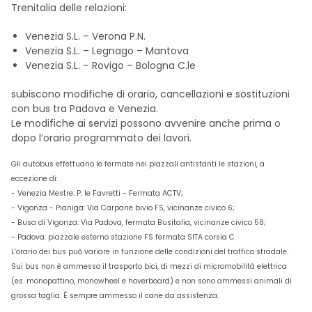
Trenitalia delle relazioni:
Venezia S.L. – Verona P.N.
Venezia S.L. – Legnago – Mantova
Venezia S.L. – Rovigo – Bologna C.le
subiscono modifiche di orario, cancellazioni e sostituzioni
con bus tra Padova e Venezia.
Le modifiche ai servizi possono avvenire anche prima o
dopo l’orario programmato dei lavori.
Gli autobus effettuano le fermate nei piazzali antistanti le stazioni, a
eccezione di:
- Venezia Mestre: P. le Favretti - Fermata ACTV;
- Vigonza - Pianiga: Via Carpane bivio FS, vicinanze civico 6;
- Busa di Vigonza: Via Padova, fermata Busitalia, vicinanze civico 58;
- Padova: piazzale esterno stazione FS fermata SITA corsia C.
L’orario dei bus può variare in funzione delle condizioni del traffico stradale.
Sui bus non è ammesso il trasporto bici, di mezzi di micromobilità elettrica
(es. monopattino, monowheel e hoverboard) e non sono ammessi animali di
grossa taglia. È sempre ammesso il cane da assistenza.