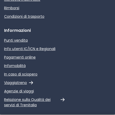
Rimborsi
Condizioni di trasporto
Informazioni
Punti vendita
Info utenti IC/ICN e Regionali
Pagamenti online
Infomobilità
In caso di sciopero
Link esterno
Viaggiatreno
Agenzie di viaggi
Link esterno
Relazione sulla Qualità dei
servizi di Trenitalia