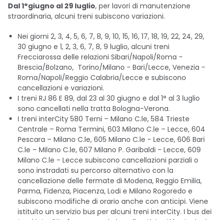
Dal 1°giugno al 29 luglio
, per lavori di manutenzione
straordinaria, alcuni treni subiscono variazioni.
Nei giorni 2, 3, 4, 5, 6, 7, 8, 9, 10, 15, 16, 17, 18, 19, 22, 24, 29,
30 giugno e 1, 2, 3, 6, 7, 8, 9 luglio, alcuni treni
Frecciarossa delle relazioni Sibari/Napoli/Roma -
Brescia/Bolzano, Torino/Milano - Bari/Lecce, Venezia -
Roma/Napoli/Reggio Calabria/Lecce e subiscono
cancellazioni e variazioni.
I treni RJ 86 E 89, dal 23 al 30 giugno e dal 1° al 3 luglio
sono cancellati nella tratta Bologna-Verona.
I treni interCity 580 Terni – Milano C.le, 584 Trieste
Centrale – Roma Termini, 603 Milano C.le – Lecce, 604
Pescara – Milano C.le, 605 Milano C.le - Lecce, 606 Bari
C.le – Milano C.le, 607 Milano P. Garibaldi - Lecce, 609
Milano C.le - Lecce subiscono cancellazioni parziali o
sono instradati su percorso alternativo con la
cancellazione delle fermate di Modena, Reggio Emilia,
Parma, Fidenza, Piacenza, Lodi e Milano Rogoredo e
subiscono modifiche di orario anche con anticipi. Viene
istituito un servizio bus per alcuni treni interCity. I bus dei