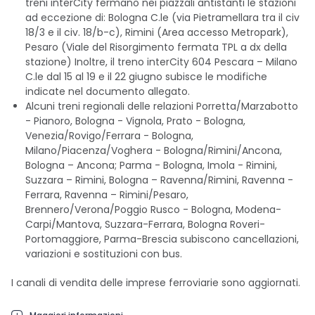
treni interCity fermano nei piazzali antistanti le stazioni
ad eccezione di: Bologna C.le (via Pietramellara tra il civ
18/3 e il civ. 18/b-c), Rimini (Area accesso Metropark),
Pesaro (Viale del Risorgimento fermata TPL a dx della
stazione) Inoltre, il treno interCity 604 Pescara – Milano
C.le dal 15 al 19 e il 22 giugno subisce le modifiche
indicate nel documento allegato.
Alcuni treni regionali delle relazioni Porretta/Marzabotto
- Pianoro, Bologna - Vignola, Prato - Bologna,
Venezia/Rovigo/Ferrara - Bologna,
Milano/Piacenza/Voghera - Bologna/Rimini/Ancona,
Bologna – Ancona; Parma - Bologna, Imola - Rimini,
Suzzara – Rimini, Bologna – Ravenna/Rimini, Ravenna -
Ferrara, Ravenna – Rimini/Pesaro,
Brennero/Verona/Poggio Rusco - Bologna, Modena-
Carpi/Mantova, Suzzara-Ferrara, Bologna Roveri-
Portomaggiore, Parma-Brescia subiscono cancellazioni,
variazioni e sostituzioni con bus.
I canali di vendita delle imprese ferroviarie sono aggiornati.