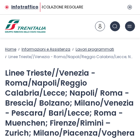
Vai al contenuto principale
Infotraffico
CIRCOLAZIONE REGOLARE
Home
Informazioni e Assistenza
Lavori programmati
Linee Trieste//Venezia - Roma/Napoli/Reggio Calabria/Lecce; Napoli/ Roma - Brescia/ Bolzano; Milano/Venezia - Pescara/ Bari/Lecce; Roma - Muenchen; Firenze/Rimini – Zurich; Milano/Piacenza/Voghera – Bologna/Rimini/Pesaro/Ancona; Bologna – Ancona; Suzzara/Ferrara-Ravenna/Rimini/Pesaro; Venezia/Padova-Rovigo/Ferrara/Bologna; Mantova/Carpi-Modena; Brennero/Verona/Poggio Rusco-Bologna; Porretta/Marzabotto-Pianoro; Prato-Bologna; Bologna Roveri-Portomaggiore; Parma-Brescia; Mantova – Venezia
Linee Trieste//Venezia -
Roma/Napoli/Reggio
Calabria/Lecce; Napoli/ Roma -
Brescia/ Bolzano; Milano/Venezia
- Pescara/ Bari/Lecce; Roma -
Muenchen; Firenze/Rimini –
Zurich; Milano/Piacenza/Voghera