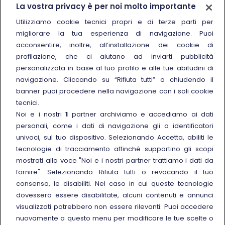
Trenitalia
La vostra privacy è per noi molto importante
Chi siamo
Utilizziamo cookie tecnici propri e di terze parti per
migliorare la tua esperienza di navigazione. Puoi
Sostenibilità
acconsentire, inoltre, all’installazione dei cookie di
Trenitalia for Business
profilazione, che ci aiutano ad inviarti pubblicità
personalizzata in base al tuo profilo e alle tue abitudini di
Link esterno
Manuale di Conservazione
navigazione. Cliccando su “Rifiuta tutti” o chiudendo il
Link esterno
Carriere
banner puoi procedere nella navigazione con i soli cookie
Link esterno
La Freccia Mag
tecnici.
Noi e i nostri
1
partner archiviamo e accediamo ai dati
Noleggia un treno charter
personali, come i dati di navigazione gli o identificatori
Viaggi di gruppo
univoci, sul tuo dispositivo. Selezionando Accetta, abiliti le
tecnologie di tracciamento affinché supportino gli scopi
mostrati alla voce "Noi e i nostri partner trattiamo i dati da
fornire". Selezionando Rifiuta tutti o revocando il tuo
consenso, le disabiliti. Nel caso in cui queste tecnologie
Seguici sui social
dovessero essere disabilitate, alcuni contenuti e annunci
visualizzati potrebbero non essere rilevanti. Puoi accedere
nuovamente a questo menu per modificare le tue scelte o