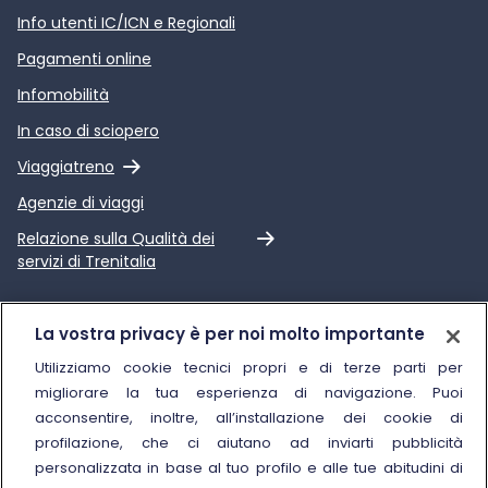
Info utenti IC/ICN e Regionali
Pagamenti online
Infomobilità
In caso di sciopero
Link esterno
Viaggiatreno
Agenzie di viaggi
Link esterno
Relazione sulla Qualità dei
servizi di Trenitalia
Trenitalia
La vostra privacy è per noi molto importante
Chi siamo
Utilizziamo cookie tecnici propri e di terze parti per
migliorare la tua esperienza di navigazione. Puoi
Sostenibilità
acconsentire, inoltre, all’installazione dei cookie di
Trenitalia for Business
profilazione, che ci aiutano ad inviarti pubblicità
personalizzata in base al tuo profilo e alle tue abitudini di
Link esterno
Manuale di Conservazione