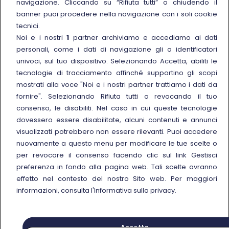
navigazione. Cliccando su “Rifiuta tutti” o chiudendo il
Link esterno
Carriere
banner puoi procedere nella navigazione con i soli cookie
Link esterno
La Freccia Mag
tecnici.
Noi e i nostri
1
partner archiviamo e accediamo ai dati
Noleggia un treno charter
personali, come i dati di navigazione gli o identificatori
Viaggi di gruppo
univoci, sul tuo dispositivo. Selezionando Accetta, abiliti le
tecnologie di tracciamento affinché supportino gli scopi
mostrati alla voce "Noi e i nostri partner trattiamo i dati da
fornire". Selezionando Rifiuta tutti o revocando il tuo
consenso, le disabiliti. Nel caso in cui queste tecnologie
Seguici sui social
dovessero essere disabilitate, alcuni contenuti e annunci
visualizzati potrebbero non essere rilevanti. Puoi accedere
nuovamente a questo menu per modificare le tue scelte o
per revocare il consenso facendo clic sul link Gestisci
preferenza in fondo alla pagina web. Tali scelte avranno
© Gruppo FS Italiane 2025
effetto nel contesto del nostro Sito web. Per maggiori
Note legali
Protezione dati personali
Accessibilità
Informativa sui cookies
Gestisci preferenza
informazioni, consulta l'Informativa sulla privacy.
Partita IVA 05403151003
Accetta