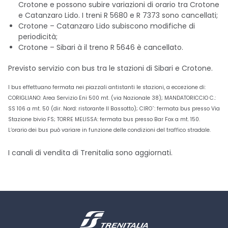
Crotone e possono subire variazioni di orario tra Crotone
e Catanzaro Lido. I treni R 5680 e R 7373 sono cancellati;
Crotone – Catanzaro Lido subiscono modifiche di
periodicità;
Crotone – Sibari à il treno R 5646 è cancellato.
Previsto servizio con bus tra le stazioni di Sibari e Crotone.
I bus effettuano fermata nei piazzali antistanti le stazioni, a eccezione di:
CORIGLIANO: Area Servizio Eni 500 mt. (via Nazionale 38); MANDATORICCIO C.:
SS 106 a mt. 50 (dir. Nord: ristorante Il Bassotto); CIRO`: fermata bus presso Via
Stazione bivio FS; TORRE MELISSA: fermata bus presso Bar Fox a mt. 150.
L’orario dei bus può variare in funzione delle condizioni del traffico stradale.
I canali di vendita di Trenitalia sono aggiornati.