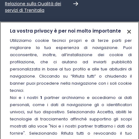
Link esterno
Relazione sulla Qualità dei
servizi di Trenitalia
Trenitalia
La vostra privacy è per noi molto importante
Chi siamo
Utilizziamo cookie tecnici propri e di terze parti per
migliorare la tua esperienza di navigazione. Puoi
Sostenibilità
acconsentire, inoltre, all’installazione dei cookie di
Trenitalia for Business
profilazione, che ci aiutano ad inviarti pubblicità
personalizzata in base al tuo profilo e alle tue abitudini di
Link esterno
Manuale di Conservazione
navigazione. Cliccando su “Rifiuta tutti” o chiudendo il
Link esterno
Carriere
banner puoi procedere nella navigazione con i soli cookie
Link esterno
La Freccia Mag
tecnici.
Noi e i nostri
1
partner archiviamo e accediamo ai dati
Noleggia un treno charter
personali, come i dati di navigazione gli o identificatori
Viaggi di gruppo
univoci, sul tuo dispositivo. Selezionando Accetta, abiliti le
tecnologie di tracciamento affinché supportino gli scopi
mostrati alla voce "Noi e i nostri partner trattiamo i dati da
fornire". Selezionando Rifiuta tutti o revocando il tuo