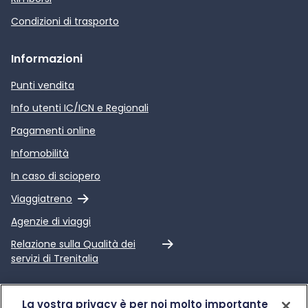
Condizioni di trasporto
Informazioni
Punti vendita
Info utenti IC/ICN e Regionali
Pagamenti online
Infomobilità
In caso di sciopero
Link esterno
Viaggiatreno
Agenzie di viaggi
Link esterno
Relazione sulla Qualità dei
servizi di Trenitalia
Trenitalia
La vostra privacy è per noi molto importante