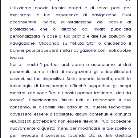
Chi siamo
Utilizziamo cookie tecnici propri e di terze parti per
migliorare la tua esperienza di navigazione. Puoi
Sostenibilità
acconsentire, inoltre, all’installazione dei cookie di
Trenitalia for Business
profilazione, che ci aiutano ad inviarti pubblicità
personalizzata in base al tuo profilo e alle tue abitudini di
Link esterno
Manuale di Conservazione
navigazione. Cliccando su “Rifiuta tutti” o chiudendo il
Link esterno
Carriere
banner puoi procedere nella navigazione con i soli cookie
Link esterno
La Freccia Mag
tecnici.
Noi e i nostri
1
partner archiviamo e accediamo ai dati
Noleggia un treno charter
personali, come i dati di navigazione gli o identificatori
Viaggi di gruppo
univoci, sul tuo dispositivo. Selezionando Accetta, abiliti le
tecnologie di tracciamento affinché supportino gli scopi
mostrati alla voce "Noi e i nostri partner trattiamo i dati da
fornire". Selezionando Rifiuta tutti o revocando il tuo
consenso, le disabiliti. Nel caso in cui queste tecnologie
Seguici sui social
dovessero essere disabilitate, alcuni contenuti e annunci
visualizzati potrebbero non essere rilevanti. Puoi accedere
nuovamente a questo menu per modificare le tue scelte o
per revocare il consenso facendo clic sul link Gestisci