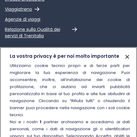
Link esterno
Viaggiatreno
Agenzie di viaggi
Link esterno
Relazione sulla Qualità dei
servizi di Trenitalia
Trenitalia
La vostra privacy è per noi molto importante
Chi siamo
Utilizziamo cookie tecnici propri e di terze parti per
migliorare la tua esperienza di navigazione. Puoi
Sostenibilità
acconsentire, inoltre, all’installazione dei cookie di
Trenitalia for Business
profilazione, che ci aiutano ad inviarti pubblicità
personalizzata in base al tuo profilo e alle tue abitudini di
Link esterno
Manuale di Conservazione
navigazione. Cliccando su “Rifiuta tutti” o chiudendo il
Link esterno
Carriere
banner puoi procedere nella navigazione con i soli cookie
Link esterno
La Freccia Mag
tecnici.
Noi e i nostri
1
partner archiviamo e accediamo ai dati
Noleggia un treno charter
personali, come i dati di navigazione gli o identificatori
Viaggi di gruppo
univoci, sul tuo dispositivo. Selezionando Accetta, abiliti le