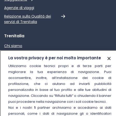
Agenzie di viaggi
Link esterno
Relazione sulla Qualità dei
servizi di Trenitalia
Trenitalia
Chi siamo
Sostenibilità
La vostra privacy è per noi molto importante
Trenitalia for Business
Utilizziamo cookie tecnici propri e di terze parti per
Link esterno
Manuale di Conservazione
migliorare la tua esperienza di navigazione. Puoi
acconsentire, inoltre, all’installazione dei cookie di
Link esterno
Carriere
profilazione, che ci aiutano ad inviarti pubblicità
Link esterno
La Freccia Mag
personalizzata in base al tuo profilo e alle tue abitudini di
navigazione. Cliccando su “Rifiuta tutti” o chiudendo il banner
Noleggia un treno charter
puoi procedere nella navigazione con i soli cookie tecnici.
Viaggi di gruppo
Noi e i nostri
1
partner archiviamo e accediamo ai dati
personali, come i dati di navigazione gli o identificatori