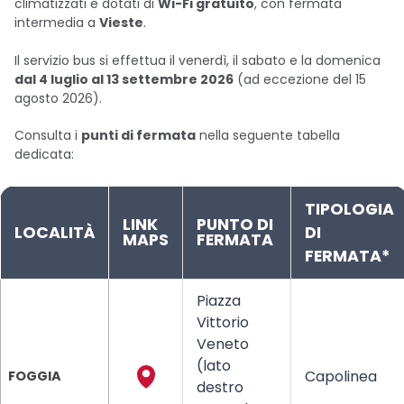
climatizzati e dotati di
Wi-Fi gratuito
, con fermata
intermedia a
Vieste
.
Il servizio bus si effettua il venerdì, il sabato e la domenica
dal 4 luglio al 13 settembre 2026
(ad eccezione del 15
agosto 2026).
Consulta i
punti di fermata
nella seguente tabella
dedicata:
TIPOLOGIA
LINK 
PUNTO DI 
LOCALITÀ
DI
MAPS
FERMATA
FERMATA*
Piazza
Vittorio
Veneto
(lato
Capolinea
FOGGIA
destro