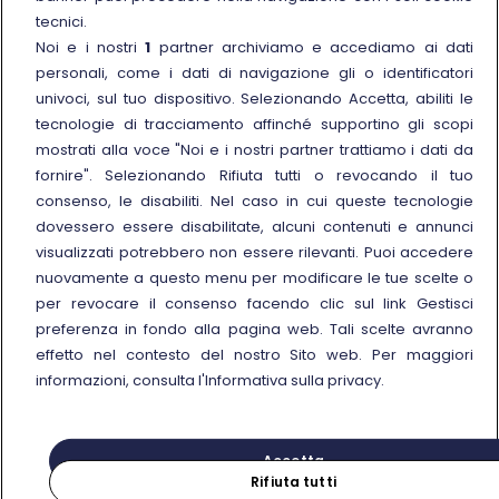
Link esterno
La Freccia Mag
tecnici.
Noi e i nostri
1
partner archiviamo e accediamo ai dati
Noleggia un treno charter
personali, come i dati di navigazione gli o identificatori
Viaggi di gruppo
univoci, sul tuo dispositivo. Selezionando Accetta, abiliti le
tecnologie di tracciamento affinché supportino gli scopi
mostrati alla voce "Noi e i nostri partner trattiamo i dati da
fornire". Selezionando Rifiuta tutti o revocando il tuo
consenso, le disabiliti. Nel caso in cui queste tecnologie
Seguici sui social
dovessero essere disabilitate, alcuni contenuti e annunci
visualizzati potrebbero non essere rilevanti. Puoi accedere
nuovamente a questo menu per modificare le tue scelte o
per revocare il consenso facendo clic sul link Gestisci
preferenza in fondo alla pagina web. Tali scelte avranno
© Gruppo FS Italiane 2025
effetto nel contesto del nostro Sito web. Per maggiori
Note legali
Protezione dati personali
Accessibilità
Informativa sui cookies
Gestisci preferenza
informazioni, consulta l'Informativa sulla privacy.
Partita IVA 05403151003
Accetta
Rifiuta tutti