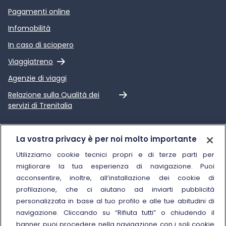
Pagamenti online
Infomobilità
In caso di sciopero
Link esterno
Viaggiatreno
Agenzie di viaggi
Link esterno
Relazione sulla Qualità dei
servizi di Trenitalia
Trenitalia
La vostra privacy è per noi molto importante
Chi siamo
Utilizziamo cookie tecnici propri e di terze parti per
migliorare la tua esperienza di navigazione. Puoi
Sostenibilità
acconsentire, inoltre, all’installazione dei cookie di
Trenitalia for Business
profilazione, che ci aiutano ad inviarti pubblicità
personalizzata in base al tuo profilo e alle tue abitudini di
Link esterno
Manuale di Conservazione
navigazione. Cliccando su “Rifiuta tutti” o chiudendo il
Link esterno
Carriere
banner puoi procedere nella navigazione con i soli cookie