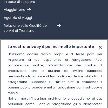
In caso di sciopero
Link esterno
Viaggiatreno
Agenzie di viaggi
Link esterno
Relazione sulla Qualità dei
servizi di Trenitalia
Trenitalia
La vostra privacy è per noi molto importante
Chi siamo
Utilizziamo cookie tecnici propri e di terze parti per
migliorare la tua esperienza di navigazione. Puoi
Sostenibilità
acconsentire, inoltre, all’installazione dei cookie di
Trenitalia for Business
profilazione, che ci aiutano ad inviarti pubblicità
personalizzata in base al tuo profilo e alle tue abitudini di
Link esterno
Manuale di Conservazione
navigazione. Cliccando su “Rifiuta tutti” o chiudendo il
Link esterno
Carriere
banner puoi procedere nella navigazione con i soli cookie
Link esterno
La Freccia Mag
tecnici.
Noi e i nostri
1
partner archiviamo e accediamo ai dati
Noleggia un treno charter
personali, come i dati di navigazione gli o identificatori