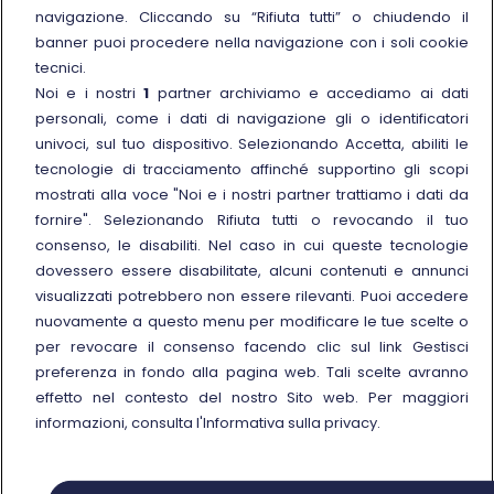
navigazione. Cliccando su “Rifiuta tutti” o chiudendo il
Link esterno
Carriere
banner puoi procedere nella navigazione con i soli cookie
Link esterno
La Freccia Mag
tecnici.
Noi e i nostri
1
partner archiviamo e accediamo ai dati
Noleggia un treno charter
personali, come i dati di navigazione gli o identificatori
Viaggi di gruppo
univoci, sul tuo dispositivo. Selezionando Accetta, abiliti le
tecnologie di tracciamento affinché supportino gli scopi
mostrati alla voce "Noi e i nostri partner trattiamo i dati da
fornire". Selezionando Rifiuta tutti o revocando il tuo
consenso, le disabiliti. Nel caso in cui queste tecnologie
Seguici sui social
dovessero essere disabilitate, alcuni contenuti e annunci
visualizzati potrebbero non essere rilevanti. Puoi accedere
nuovamente a questo menu per modificare le tue scelte o
per revocare il consenso facendo clic sul link Gestisci
preferenza in fondo alla pagina web. Tali scelte avranno
© Gruppo FS Italiane 2025
effetto nel contesto del nostro Sito web. Per maggiori
Note legali
Protezione dati personali
Accessibilità
Informativa sui cookies
Gestisci preferenza
informazioni, consulta l'Informativa sulla privacy.
Partita IVA 05403151003