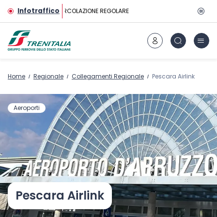
Vai al contenuto principale
Infotraffico
CIRCOLAZIONE REGOLARE
Home
Regionale
Collegamenti Regionale
Pescara Airlink
Aeroporti
Pescara Airlink