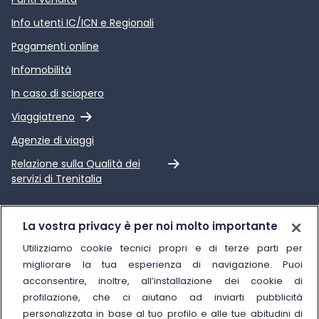
Info utenti IC/ICN e Regionali
Pagamenti online
Infomobilità
In caso di sciopero
Link esterno
Viaggiatreno
Agenzie di viaggi
Link esterno
Relazione sulla Qualità dei
servizi di Trenitalia
Trenitalia
La vostra privacy è per noi molto importante
Chi siamo
Utilizziamo cookie tecnici propri e di terze parti per
migliorare la tua esperienza di navigazione. Puoi
Sostenibilità
acconsentire, inoltre, all’installazione dei cookie di
Trenitalia for Business
profilazione, che ci aiutano ad inviarti pubblicità
personalizzata in base al tuo profilo e alle tue abitudini di
Link esterno
Manuale di Conservazione