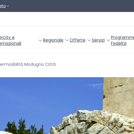
rto
ercity e
Programm
Regionale
Offerte
Servizi
ernazionali
Fedeltà
termodalità Modugno Città