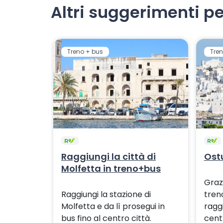
Altri suggerimenti pe
Treno + bus
Tren
Raggiungi la città di
Ostu
Molfetta in treno+bus
Graz
Raggiungi la stazione di
tren
Molfetta e da lì prosegui in
raggi
bus fino al centro città.
cent