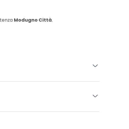
artenza
Modugno Città
.