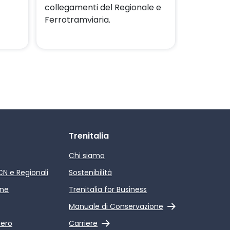
collegamenti del Regionale e
di Costa 
Ferrotramviaria.
Papola-C
Trenitalia
Chi siamo
ICN e Regionali
Sostenibilità
ine
Trenitalia for Business
Link esterno
Manuale di Conservazione
Link esterno
pero
Carriere