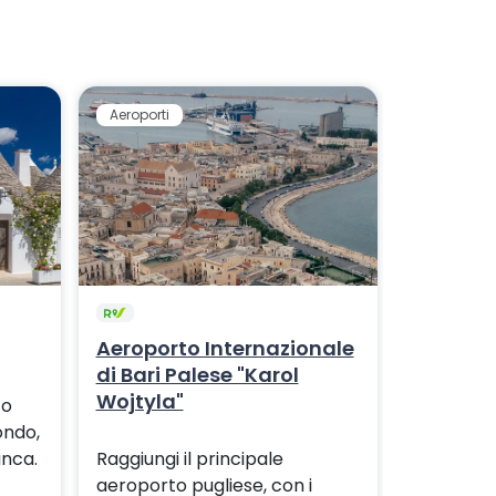
Aeroporti
Aeroporti
Aeroporto Internazionale
Brindisi
di Bari Palese "Karol
Wojtyla"
co
Raggiungi
ondo,
Brindisi 
anca.
Raggiungi il principale
treno+ bu
aeroporto pugliese, con i
stazione d