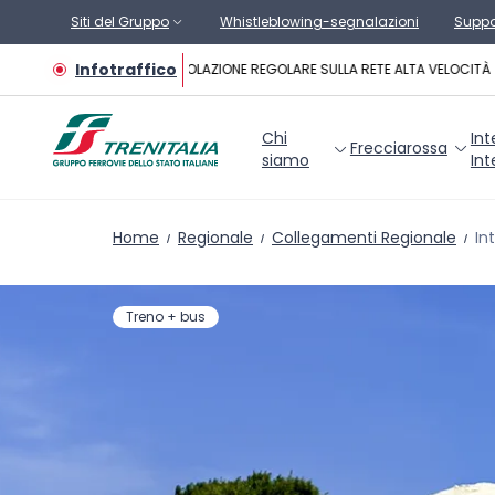
Vai al contenuto principale
Siti del Gruppo
Whistleblowing-segnalazioni
Suppo
Infotraffico
CIRCOLAZIONE REGOLARE SULLA RETE ALTA VELOCITÀ
Chi
Int
Frecciarossa
siamo
Int
Home
Regionale
Collegamenti Regionale
In
Treno + bus