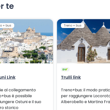
r te
o + bus
Treno + bus
ni Link
Trulli link
ie al collegamento
Treno+bus: il modo prati
o+bus è possibile
per raggiungere Locorot
ungere Ostuni e il suo
Alberobello e Martina Fr
ro storico