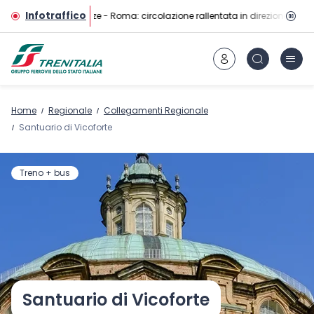
Vai al contenuto principale
Infotraffico
Linea AV Firenze - Roma: circolazione rallentata in direzione Roma 
Home
Regionale
Collegamenti Regionale
Santuario di Vicoforte
Treno + bus
Santuario di Vicoforte