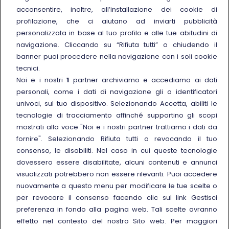
Sostenibilità
acconsentire, inoltre, all’installazione dei cookie di
Trenitalia for Business
profilazione, che ci aiutano ad inviarti pubblicità
personalizzata in base al tuo profilo e alle tue abitudini di
Link esterno
Manuale di Conservazione
navigazione. Cliccando su “Rifiuta tutti” o chiudendo il
Link esterno
Carriere
banner puoi procedere nella navigazione con i soli cookie
Link esterno
La Freccia Mag
tecnici.
Noi e i nostri
1
partner archiviamo e accediamo ai dati
Noleggia un treno charter
personali, come i dati di navigazione gli o identificatori
Viaggi di gruppo
univoci, sul tuo dispositivo. Selezionando Accetta, abiliti le
tecnologie di tracciamento affinché supportino gli scopi
mostrati alla voce "Noi e i nostri partner trattiamo i dati da
fornire". Selezionando Rifiuta tutti o revocando il tuo
consenso, le disabiliti. Nel caso in cui queste tecnologie
Seguici sui social
dovessero essere disabilitate, alcuni contenuti e annunci
visualizzati potrebbero non essere rilevanti. Puoi accedere
nuovamente a questo menu per modificare le tue scelte o
per revocare il consenso facendo clic sul link Gestisci
preferenza in fondo alla pagina web. Tali scelte avranno
© Gruppo FS Italiane 2025
effetto nel contesto del nostro Sito web. Per maggiori
Note legali
Protezione dati personali
Accessibilità