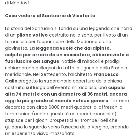
di Mondovì.
Cosa vedere al Santuario di Vicoforte
La storia del Santuario si fonda su una leggenda che narra
di un
pilone votivo
costruito nella zona, per il voto di un
fornaciaio per l’apparizione della Madonna a una
giovinetta.
La leggenda vuole che dal dipinto,
colpito per errore da un cacciatore, abbia iniziato a
fuoriuscire del sangue
. Notizie di miracoli e prodigi
richiamarono pellegrini da tutta la Liguria e dalla Francia
meridionale. Nel Settecento, l’architetto
Francesco
Gallo
progetto la straordinaria copertura della chiesa
costruita sul luogo dell'evento miracoloso: una
cupola
alta 74 metri e con un diametro di 36 metri, ancora
oggi la più grande al mondo nel suo genere
. L’interno
decorato con circa 6000 metri quadrati di affreschi a
tema unico (anche questo è un record mondiale!)
stupisce per i giochi prospettici e i trompe l'oeil che
guidano lo sguardo verso l'ascesa della Vergine, creando
un’esperienza visiva mozzafiato.