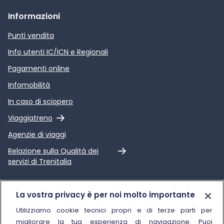
Informazioni
Punti vendita
Info utenti IC/ICN e Regionali
Pagamenti online
Infomobilità
In caso di sciopero
Link esterno
Viaggiatreno
Agenzie di viaggi
Link esterno
Relazione sulla Qualità dei
servizi di Trenitalia
Trenitalia
La vostra privacy è per noi molto importante
Chi siamo
Utilizziamo cookie tecnici propri e di terze parti per
migliorare la tua esperienza di navigazione. Puoi