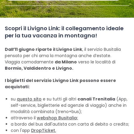
Scopri il Livigno Link: il collegamento ideale
per la tua vacanza in montagna!
Dall’11 giugno riparte il Livigno Link
, il servizio Busitalia
pensato per chi ama la montagna anche d’estate.
Viaggia comodamente
da Milano
verso le località di
Bormio, Valdidentro e Livigno.
I biglietti del servizio Livigno Link possono essere
acquistati:
su
questo sito
e su tutti gli altri
canali Trenitalia
(App,
self-service, biglietterie ed agenzie di viaggio) anche in
modalità combinata (treno+bus)
;
attraverso il
webshop Busitalia;
a bordo del bus dall'autista con carta di debito o credito;
con l'app
DropTicket.