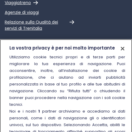
Link esterno
Viaggiatreno
Agenzie di viaggi
Link esterno
Relazione sulla Qualità dei
servizi di Trenitalia
Trenitalia
La vostra privacy è per noi molto importante
Chi siamo
Utilizziamo cookie tecnici propri e di terze parti per
migliorare la tua esperienza di navigazione. Puoi
Sostenibilità
acconsentire, inoltre, all’installazione dei cookie di
Trenitalia for Business
profilazione, che ci aiutano ad inviarti pubblicità
personalizzata in base al tuo profilo e alle tue abitudini di
Link esterno
Manuale di Conservazione
navigazione. Cliccando su “Rifiuta tutti” o chiudendo il
Link esterno
Carriere
banner puoi procedere nella navigazione con i soli cookie
Link esterno
La Freccia Mag
tecnici.
Noi e i nostri
1
partner archiviamo e accediamo ai dati
Noleggia un treno charter
personali, come i dati di navigazione gli o identificatori
Viaggi di gruppo
univoci, sul tuo dispositivo. Selezionando Accetta, abiliti le
tecnologie di tracciamento affinché supportino gli scopi