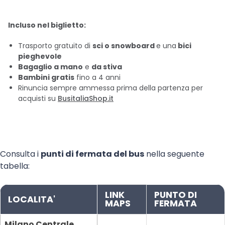
Incluso nel biglietto:
Trasporto gratuito di
sci o snowboard
e una
bici
pieghevole
Bagaglio a mano
e
da stiva
Bambini gratis
fino a 4 anni
Rinuncia sempre ammessa prima della partenza per
acquisti su
BusitaliaShop.it
Consulta i
punti di fermata del bus
nella seguente
tabella:
LINK 
PUNTO DI 
LOCALITA'
MAPS
FERMATA
Milano Centrale