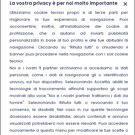
La vostra privacy è per noi molto importante
Chi siamo
Utilizziamo cookie tecnici propri e di terze parti per
migliorare la tua esperienza di navigazione. Puoi
Sostenibilità
acconsentire, inoltre, all’installazione dei cookie di
Trenitalia for Business
profilazione, che ci aiutano ad inviarti pubblicità
personalizzata in base al tuo profilo e alle tue abitudini di
Link esterno
Manuale di Conservazione
navigazione. Cliccando su “Rifiuta tutti” o chiudendo il
Link esterno
Carriere
banner puoi procedere nella navigazione con i soli cookie
Link esterno
La Freccia Mag
tecnici.
Noi e i nostri
1
partner archiviamo e accediamo ai dati
Noleggia un treno charter
personali, come i dati di navigazione gli o identificatori
Viaggi di gruppo
univoci, sul tuo dispositivo. Selezionando Accetta, abiliti le
tecnologie di tracciamento affinché supportino gli scopi
mostrati alla voce "Noi e i nostri partner trattiamo i dati da
fornire". Selezionando Rifiuta tutti o revocando il tuo
consenso, le disabiliti. Nel caso in cui queste tecnologie
Seguici sui social
dovessero essere disabilitate, alcuni contenuti e annunci
visualizzati potrebbero non essere rilevanti. Puoi accedere
nuovamente a questo menu per modificare le tue scelte o