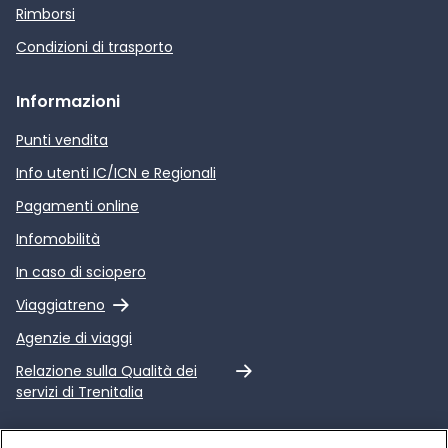
Rimborsi
Condizioni di trasporto
Informazioni
Punti vendita
Info utenti IC/ICN e Regionali
Pagamenti online
Infomobilità
In caso di sciopero
Link esterno
Viaggiatreno
Agenzie di viaggi
Link esterno
Relazione sulla Qualità dei
servizi di Trenitalia
Trenitalia