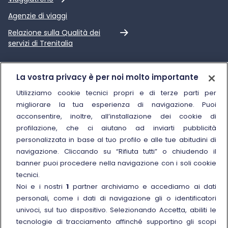
Agenzie di viaggi
Link esterno
Relazione sulla Qualità dei
servizi di Trenitalia
Trenitalia
La vostra privacy è per noi molto importante
Chi siamo
Utilizziamo cookie tecnici propri e di terze parti per
migliorare la tua esperienza di navigazione. Puoi
Sostenibilità
acconsentire, inoltre, all’installazione dei cookie di
Trenitalia for Business
profilazione, che ci aiutano ad inviarti pubblicità
personalizzata in base al tuo profilo e alle tue abitudini di
Link esterno
Manuale di Conservazione
navigazione. Cliccando su “Rifiuta tutti” o chiudendo il
Link esterno
Carriere
banner puoi procedere nella navigazione con i soli cookie
Link esterno
La Freccia Mag
tecnici.
Noi e i nostri
1
partner archiviamo e accediamo ai dati
Noleggia un treno charter
personali, come i dati di navigazione gli o identificatori
Viaggi di gruppo
univoci, sul tuo dispositivo. Selezionando Accetta, abiliti le
tecnologie di tracciamento affinché supportino gli scopi