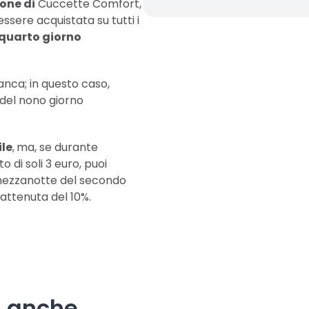
one di
Cuccette Comfort,
ssere acquistata su tutti i
 quarto giorno
ianca; in questo caso,
 del nono giorno
ile
,
ma, se durante
o di soli 3 euro, puoi
a mezzanotte del secondo
attenuta del 10%.
i anche