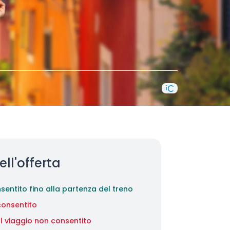
ell'offerta
entito fino alla partenza del treno
onsentito
l viaggio non consentito