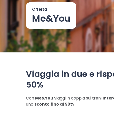
Offerta
Me&You
Viaggia in due e risp
50%
Con
Me&You
viaggi in coppia sui treni
Inter
uno
sconto fino al 50%
.