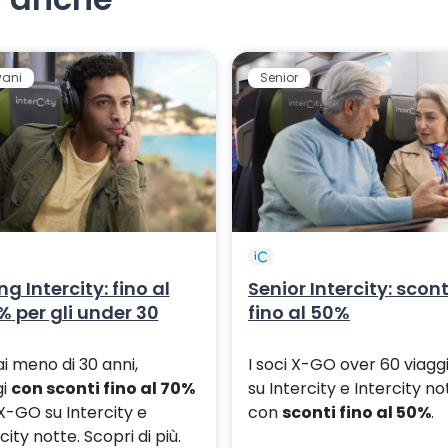
vani
Senior
g Intercity: fino al
Senior Intercity: scont
 per gli under 30
fino al 50%
i meno di 30 anni,
I soci X-GO over 60 viagg
gi
con sconti fino al 70%
su Intercity e Intercity no
X-GO su Intercity e
con
sconti fino al 50%
.
city notte. Scopri di più.