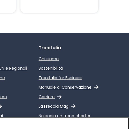
Trenitalia
Chi siamo
ICN e Regionali
Sostenibilità
ine
Trenitalia for Business
Link esterno
Manuale di Conservazione
Link esterno
pero
Carriere
Link esterno
La Freccia Mag
gi
Noleggia un treno charter
 Qualità dei
Viaggi di gruppo