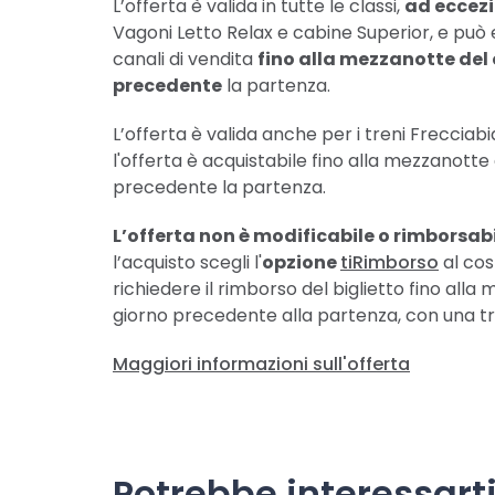
L’offerta è valida in tutte le classi,
ad eccezi
Vagoni Letto Relax e cabine Superior, e può e
canali di vendita
fino alla mezzanotte del
precedente
la partenza.
L’offerta è valida anche per i treni Frecciab
l'offerta è acquistabile fino alla mezzanotte
precedente la partenza.
L’offerta non è modificabile o rimborsab
l’acquisto scegli l'
opzione
tiRimborso
al cost
richiedere il rimborso del biglietto fino all
giorno precedente alla partenza, con una tr
Maggiori informazioni sull'offerta
Potrebbe interessart