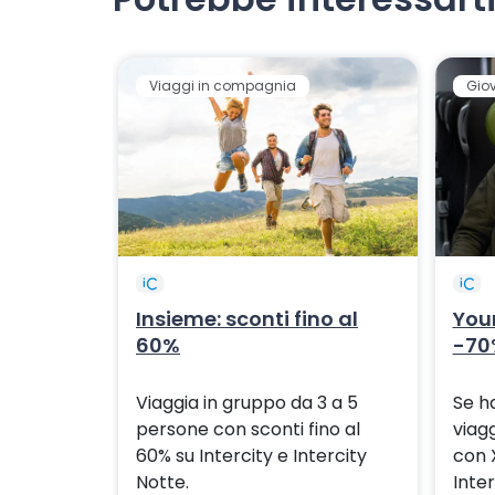
Viaggi in compagnia
Gio
Insieme: sconti fino al
Youn
60%
-70%
Viaggia in gruppo da 3 a 5
Se ha
persone con sconti fino al
viag
60% su Intercity e Intercity
con 
Notte.
Inter