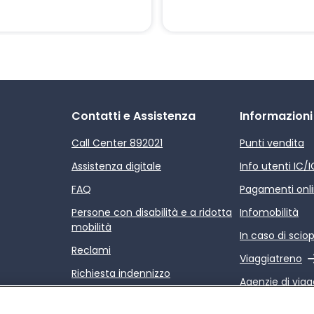
Contatti e Assistenza
Informazioni
Call Center 892021
Punti vendita
Assistenza digitale
Info utenti IC/
FAQ
Pagamenti onl
Persone con disabilità e a ridotta
Infomobilità
mobilità
In caso di scio
Reclami
Link esterno
Viaggiatreno
Richiesta indennizzo
Agenzie di viag
Rimborsi
Link esterno
Relazione sulla