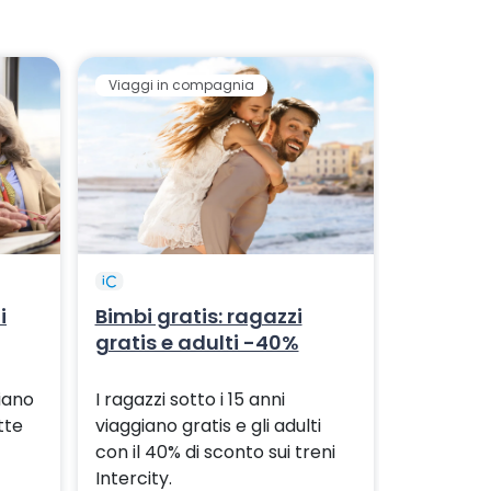
Viaggi in compagnia
i
Bimbi gratis: ragazzi
gratis e adulti -40%
iano
I ragazzi sotto i 15 anni
tte
viaggiano gratis e gli adulti
con il 40% di sconto sui treni
Intercity.