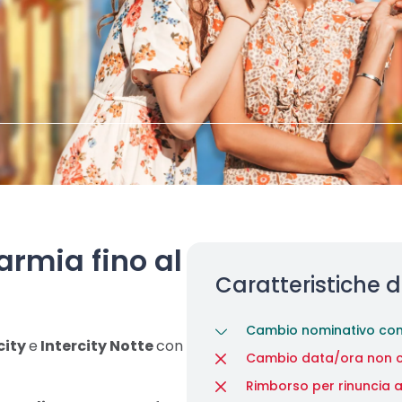
armia fino al
Caratteristiche d
Cambio nominativo cons
city
e
Intercity Notte
con
Cambio data/ora non c
Rimborso per rinuncia a