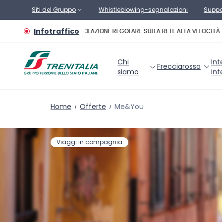
Vai al contenuto principale
Siti del Gruppo
Whistleblowing-segnalazioni
Suppo
Infotraffico
CIRCOLAZIONE REGOLARE SULLA RETE ALTA VELOCITÀ
Chi
Int
Frecciarossa
siamo
Int
Home
Offerte
Me&You
Viaggi in compagnia