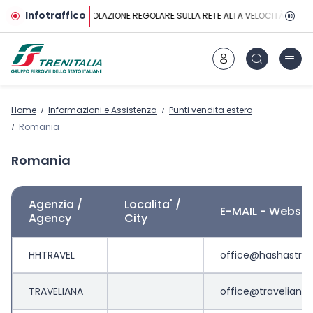
Vai al contenuto principale
Infotraffico
CIRCOLAZIONE REGOLARE SULLA RETE ALTA VELOCITÀ
Home
Informazioni e Assistenza
Punti vendita estero
Romania
Romania
Agenzia /
Localita' /
E-MAIL - Websit
Agency
City
HHTRAVEL
office@hashastrav
TRAVELIANA
office@traveliana.