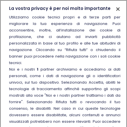
Trenitalia
La vostra privacy è per noi molto importante
Chi siamo
Utilizziamo cookie tecnici propri e di terze parti per
migliorare la tua esperienza di navigazione. Puoi
Sostenibilità
acconsentire, inoltre, all’installazione dei cookie di
Trenitalia for Business
profilazione, che ci aiutano ad inviarti pubblicità
personalizzata in base al tuo profilo e alle tue abitudini di
Link esterno
Manuale di Conservazione
navigazione. Cliccando su “Rifiuta tutti” o chiudendo il
Link esterno
Carriere
banner puoi procedere nella navigazione con i soli cookie
Link esterno
La Freccia Mag
tecnici.
Noi e i nostri
1
partner archiviamo e accediamo ai dati
Noleggia un treno charter
personali, come i dati di navigazione gli o identificatori
Viaggi di gruppo
univoci, sul tuo dispositivo. Selezionando Accetta, abiliti le
tecnologie di tracciamento affinché supportino gli scopi
mostrati alla voce "Noi e i nostri partner trattiamo i dati da
fornire". Selezionando Rifiuta tutti o revocando il tuo
consenso, le disabiliti. Nel caso in cui queste tecnologie
Seguici sui social
dovessero essere disabilitate, alcuni contenuti e annunci
visualizzati potrebbero non essere rilevanti. Puoi accedere