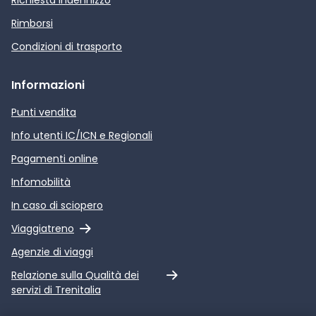
Rimborsi
Condizioni di trasporto
Informazioni
Punti vendita
Info utenti IC/ICN e Regionali
Pagamenti online
Infomobilità
In caso di sciopero
Link esterno
Viaggiatreno
Agenzie di viaggi
Link esterno
Relazione sulla Qualità dei
servizi di Trenitalia