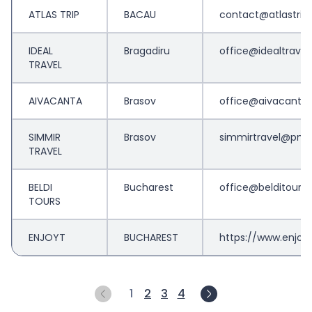
ATLAS TRIP
BACAU
contact@atlastrip.
IDEAL
Bragadiru
office@idealtravelt
TRAVEL
AIVACANTA
Brasov
office@aivacanta.
SIMMIR
Brasov
simmirtravel@pma
TRAVEL
BELDI
Bucharest
office@belditours.
TOURS
ENJOYT
BUCHAREST
https://www.enjoyt
1
2
3
4