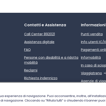
Contatti e Assistenza
Informazioni
Call Center 892021
Punti vendita
Assistenza digitale
Info utenti IC/
FAQ
Pagamenti onl
Persone con disabilità e a ridotta
Infomobilità
mobilità
In caso di scio
Reclami
Link esterno
Viaggiatreno
Richiesta indennizzo
Agenzie di viag
Rimborsi
Link esterno
Relazione sulla
Condizioni di trasporto
servizi di Trenit
tua esperienza di navigazione. Puoi acconsentire, inoltre, all’installazi
i di navigazione. Cliccando su “Rifiuta tutti” o chiudendo il banner puo