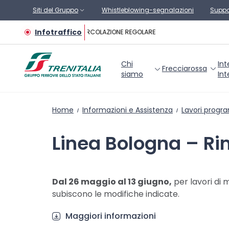
Vai al contenuto principale
Siti del Gruppo
Whistleblowing-segnalazioni
Suppo
Infotraffico
CIRCOLAZIONE REGOLARE
Chi
Int
Frecciarossa
siamo
Int
Home
Informazioni e Assistenza
Lavori progr
Linea Bologna – Ri
Dal 26 maggio al 13 giugno,
per lavori di 
subiscono le modifiche indicate.
Maggiori informazioni