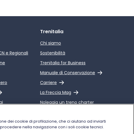
Trenitalia
Chi siamo
ICN e Regionali
Sostenibilità
ine
Trenitalia for Business
Link esterno
Manuale di Conservazione
Link esterno
pero
Carriere
Link esterno
La Freccia Mag
gi
Noleggia un treno charter
 Qualità dei
Viaggi di gruppo
alia
one dei cookie di profilazione, che ci aiutano ad inviarti
i procedere nella navigazione con i soli cookie tecnici.