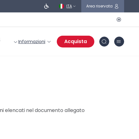
ITA
Area riservata
i
Acquista
Informazioni
reni elencati nel documento allegato