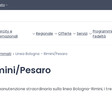
rto
ercity e
Programm
Regionale
Offerte
Servizi
ernazionali
Fedeltà
ammati
Linea Bologna – Rimini/Pesaro
mini/Pesaro
manutenzione straordinaria sulla linea Bologna-Rimini, i t