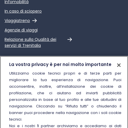
Infomobilità
In caso di sciopero
Link esterno
Viaggiatreno
Agenzie di viaggi
Link esterno
Relazione sulla Qualità dei
servizi di Trenitalia
Trenitalia
La vostra privacy è per noi molto importante
Chi siamo
Utilizziamo cookie tecnici propri e di terze parti per
migliorare la tua esperienza di navigazione. Puoi
Sostenibilità
acconsentire, inoltre, all’installazione dei cookie di
Trenitalia for Business
profilazione, che ci aiutano ad inviarti pubblicità
personalizzata in base al tuo profilo e alle tue abitudini di
Link esterno
Manuale di Conservazione
navigazione. Cliccando su “Rifiuta tutti” o chiudendo il
Link esterno
Carriere
banner puoi procedere nella navigazione con i soli cookie
Link esterno
La Freccia Mag
tecnici.
Noi e i nostri
1
partner archiviamo e accediamo ai dati