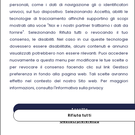
Noleggia un treno charter
personali, come i dati di navigazione gli o identificatori
Viaggi di gruppo
univoci, sul tuo dispositivo. Selezionando Accetta, abiliti le
tecnologie di tracciamento affinché supportino gli scopi
mostrati alla voce "Noi e i nostri partner trattiamo i dati da
fornire". Selezionando Rifiuta tutti o revocando il tuo
consenso, le disabiliti. Nel caso in cui queste tecnologie
Seguici sui social
dovessero essere disabilitate, alcuni contenuti e annunci
visualizzati potrebbero non essere rilevanti. Puoi accedere
nuovamente a questo menu per modificare le tue scelte o
per revocare il consenso facendo clic sul link Gestisci
preferenza in fondo alla pagina web. Tali scelte avranno
© Gruppo FS Italiane 2025
effetto nel contesto del nostro Sito web. Per maggiori
Note legali
Protezione dati personali
Accessibilità
Informativa sui cookies
Gestisci preferenza
informazioni, consulta l'Informativa sulla privacy.
Partita IVA 05403151003
Accetta
Rifiuta tutti
Gestisci preferenza
Acquista
Cerca il tuo viaggio