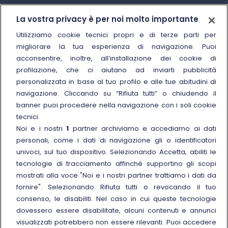
Trenitalia
La vostra privacy è per noi molto importante
Chi siamo
Utilizziamo cookie tecnici propri e di terze parti per
migliorare la tua esperienza di navigazione. Puoi
Sostenibilità
acconsentire, inoltre, all’installazione dei cookie di
Trenitalia for Business
profilazione, che ci aiutano ad inviarti pubblicità
personalizzata in base al tuo profilo e alle tue abitudini di
Link esterno
Manuale di Conservazione
navigazione. Cliccando su “Rifiuta tutti” o chiudendo il
Link esterno
Carriere
banner puoi procedere nella navigazione con i soli cookie
Link esterno
La Freccia Mag
tecnici.
Noi e i nostri
1
partner archiviamo e accediamo ai dati
Noleggia un treno charter
personali, come i dati di navigazione gli o identificatori
Viaggi di gruppo
univoci, sul tuo dispositivo. Selezionando Accetta, abiliti le
tecnologie di tracciamento affinché supportino gli scopi
mostrati alla voce "Noi e i nostri partner trattiamo i dati da
fornire". Selezionando Rifiuta tutti o revocando il tuo
consenso, le disabiliti. Nel caso in cui queste tecnologie
Seguici sui social
dovessero essere disabilitate, alcuni contenuti e annunci
visualizzati potrebbero non essere rilevanti. Puoi accedere