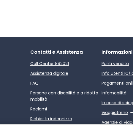
Contatti e Assistenza
Informazioni
Call Center 892021
Punti vendita
Assistenza digitale
Info utenti IC/
FAQ
Pagamenti onl
Persone con disabilità e a ridotta
Infomobilità
mobilità
In caso di scio
Reclami
Link esterno
Viaggiatreno
Richiesta indennizzo
Agenzie di viag
Rimborsi
Link esterno
Relazione sulla