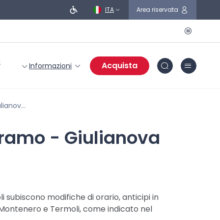
ITA
Area riservata
i
Acquista
Informazioni
 Termoli
Teramo - Giulianova
i subiscono modifiche di orario, anticipi in
a Montenero e Termoli, come indicato nel