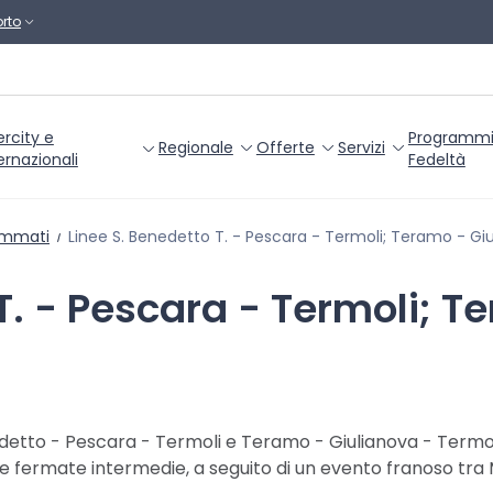
rto
ercity e
Programm
Regionale
Offerte
Servizi
ernazionali
Fedeltà
ammati
Linee S. Benedetto T. - Pescara - Termoli; Teramo - Giulianova -
T. - Pescara - Termoli; 
enedetto - Pescara - Termoli e Teramo - Giulianova - Termol
ne fermate intermedie, a seguito di un evento franoso tr