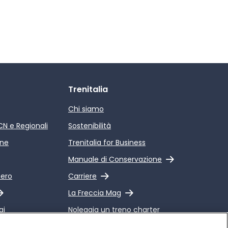
Trenitalia
Chi siamo
ICN e Regionali
Sostenibilità
ine
Trenitalia for Business
Link esterno
Manuale di Conservazione
Link esterno
pero
Carriere
Link esterno
La Freccia Mag
gi
Noleggia un treno charter
 Qualità dei
Viaggi di gruppo