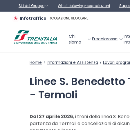
Vai al contenuto principale
Siti del Gruppo
Whistleblowing-segnalazioni
Suppo
Infotraffico
CIRCOLAZIONE REGOLARE
Chi
Int
Frecciarossa
siamo
Int
Home
Informazioni e Assistenza
Lavori progr
Linee S. Benedetto 
- Termoli
Dal 27 aprile 2026
, i treni della linea S. B
partenza da Termoli e cancellazioni di alcu