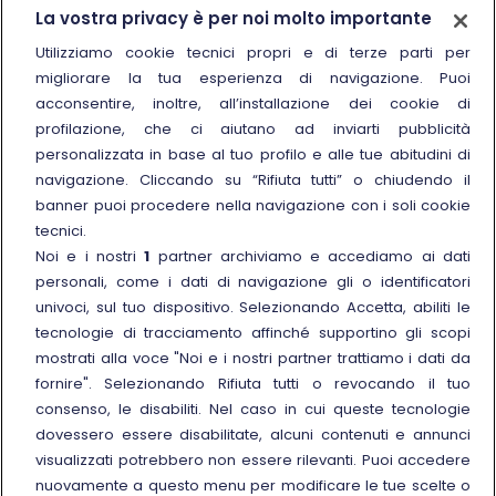
Trenitalia
La vostra privacy è per noi molto importante
Chi siamo
Utilizziamo cookie tecnici propri e di terze parti per
migliorare la tua esperienza di navigazione. Puoi
Sostenibilità
acconsentire, inoltre, all’installazione dei cookie di
Trenitalia for Business
profilazione, che ci aiutano ad inviarti pubblicità
personalizzata in base al tuo profilo e alle tue abitudini di
Link esterno
Manuale di Conservazione
navigazione. Cliccando su “Rifiuta tutti” o chiudendo il
Link esterno
Carriere
banner puoi procedere nella navigazione con i soli cookie
Link esterno
La Freccia Mag
tecnici.
Noi e i nostri
1
partner archiviamo e accediamo ai dati
Noleggia un treno charter
personali, come i dati di navigazione gli o identificatori
Viaggi di gruppo
univoci, sul tuo dispositivo. Selezionando Accetta, abiliti le
tecnologie di tracciamento affinché supportino gli scopi
mostrati alla voce "Noi e i nostri partner trattiamo i dati da
fornire". Selezionando Rifiuta tutti o revocando il tuo
consenso, le disabiliti. Nel caso in cui queste tecnologie
Seguici sui social
dovessero essere disabilitate, alcuni contenuti e annunci
visualizzati potrebbero non essere rilevanti. Puoi accedere
nuovamente a questo menu per modificare le tue scelte o