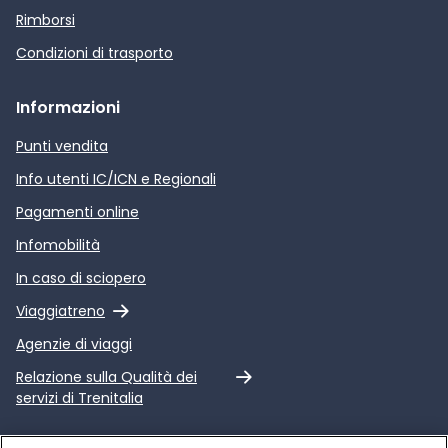
Rimborsi
Condizioni di trasporto
Informazioni
Punti vendita
Info utenti IC/ICN e Regionali
Pagamenti online
Infomobilità
In caso di sciopero
Link esterno
Viaggiatreno
Agenzie di viaggi
Link esterno
Relazione sulla Qualità dei
servizi di Trenitalia