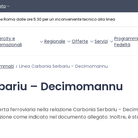
rto
ne Roma dalle ore 5:30 per un inconveniente tecnico alla linea
ercity e
Programm
Regionale
Offerte
Servizi
ernazionali
Fedeltà
ammati
Linea Carbonia Serbariu – Decimomannu
rbariu – Decimomannu
offerta ferroviaria nella relazione Carbonia Serbariu – De
azione come indicato nel documento allegato. Inoltre, è sta