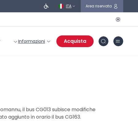
ITA
Area riservata
i
Acquista
Informazioni
cimomannu, il bus CG013 subisce modifiche
to aggiunto in orario il bus CG163.