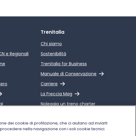
Trenitalia
Chi siamo
ICN e Regionali
Sostenibilità
ine
Trenitalia for Business
Link esterno
Manuale di Conservazione
Link esterno
pero
Carriere
Link esterno
La Freccia Mag
gi
Noleggia un treno charter
 Qualità dei
Viaggi di gruppo
alia
one dei cookie di profilazione, che ci aiutano ad inviarti
i procedere nella navigazione con i soli cookie tecnici.