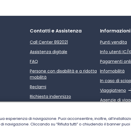
Contatti e Assistenza
Informazioni
Call Center 892021
Punti vendita
Assistenza digitale
Info utenti IC/
FAQ
Pagamenti onl
Persone con disabilità e a ridotta
Infomobilità
mobilità
In caso di scio
Reclami
Link esterno
Viaggiatreno
Richiesta indennizzo
Agenzie di viag
Rimborsi
Link esterno
Relazione sulla
Condizioni di trasporto
servizi di Trenit
tua esperienza di navigazione. Puoi acconsentire, inoltre, all’installazi
i di navigazione. Cliccando su “Rifiuta tutti” o chiudendo il banner puo