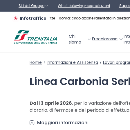
Vai al contenuto principale
Siti del Gruppo
Whistleblowing-segnalazioni
Suppo
Infotraffico
Linea AV Firenze - Roma: circolazione rallentata in direzio
Chi
Int
Frecciarossa
siamo
Int
Home
Informazioni e Assistenza
Lavori progr
Linea Carbonia Se
Dal 13 aprile 2026
, per la variazione dell’
d’orario, di fermate e del periodo di effettu
Maggiori informazioni