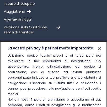
In caso di sciopero
Link esterno
Viaggiatreno
Agenzie di viaggi
Link esterno
Relazione sulla Qualità dei
servizi di Trenitalia
Trenitalia
La vostra privacy è per noi molto importante
Chi siamo
Utilizziamo cookie tecnici propri e di terze parti per
migliorare la tua esperienza di navigazione. Puoi
Sostenibilità
acconsentire, inoltre, all’installazione dei cookie di
Trenitalia for Business
profilazione, che ci aiutano ad inviarti pubblicità
personalizzata in base al tuo profilo e alle tue abitudini di
Link esterno
Manuale di Conservazione
navigazione. Cliccando su “Rifiuta tutti” o chiudendo il
Link esterno
Carriere
banner puoi procedere nella navigazione con i soli cookie
Link esterno
La Freccia Mag
tecnici.
Noi e i nostri
1
partner archiviamo e accediamo ai dati
Noleggia un treno charter
personali, come i dati di navigazione gli o identificatori