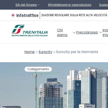
Vai al contenuto principale
Siti del Gruppo
Whistleblowing-segnalazioni
Suppo
Infotraffico
CIRCOLAZIONE REGOLARE SULLA RETE ALTA VELOCITÀ
Chi
Int
Frecciarossa
siamo
Int
Home
Eurocity
Eurocity per la Germania
Collegamento