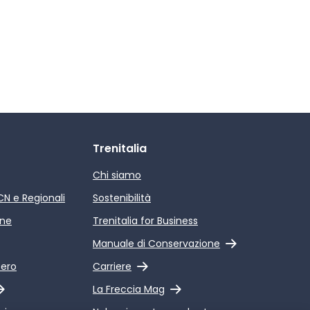
Trenitalia
Chi siamo
ICN e Regionali
Sostenibilità
ine
Trenitalia for Business
Link esterno
Manuale di Conservazione
Link esterno
pero
Carriere
Link esterno
La Freccia Mag