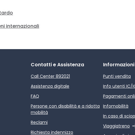
itardo
ni internazionali
Contatti e Assistenza
Informazioni
Call Center 892021
Punti vendita
Assistenza digitale
Info utenti IC/
FAQ
Pagamenti onl
Persone con disabilità e a ridotta
Infomobilità
mobilità
In caso di scio
Reclami
Link esterno
Viaggiatreno
Richiesta indennizzo