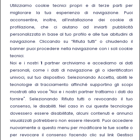
Chi siamo
Utilizziamo cookie tecnici propri e di terze parti per
migliorare la tua esperienza di navigazione. Puoi
Sostenibilità
acconsentire, inoltre, all’installazione dei cookie di
Trenitalia for Business
profilazione, che ci aiutano ad inviarti pubblicità
personalizzata in base al tuo profilo e alle tue abitudini di
Link esterno
Manuale di Conservazione
navigazione. Cliccando su “Rifiuta tutti” o chiudendo il
Link esterno
Carriere
banner puoi procedere nella navigazione con i soli cookie
Link esterno
La Freccia Mag
tecnici.
Noi e i nostri
1
partner archiviamo e accediamo ai dati
Noleggia un treno charter
personali, come i dati di navigazione gli o identificatori
Viaggi di gruppo
univoci, sul tuo dispositivo. Selezionando Accetta, abiliti le
tecnologie di tracciamento affinché supportino gli scopi
mostrati alla voce "Noi e i nostri partner trattiamo i dati da
fornire". Selezionando Rifiuta tutti o revocando il tuo
consenso, le disabiliti. Nel caso in cui queste tecnologie
Seguici sui social
dovessero essere disabilitate, alcuni contenuti e annunci
visualizzati potrebbero non essere rilevanti. Puoi accedere
nuovamente a questo menu per modificare le tue scelte o
per revocare il consenso facendo clic sul link Gestisci