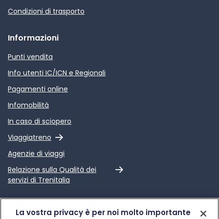
Condizioni di trasporto
Informazioni
Punti vendita
Info utenti IC/ICN e Regionali
Pagamenti online
Infomobilità
In caso di sciopero
Link esterno
Viaggiatreno
Agenzie di viaggi
Link esterno
Relazione sulla Qualità dei
servizi di Trenitalia
Trenitalia
La vostra privacy è per noi molto importante