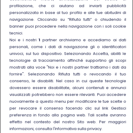
Trenitalia for Business
profilazione, che ci aiutano ad inviarti pubblicità
personalizzata in base al tuo profilo e alle tue abitudini di
Link esterno
Manuale di Conservazione
navigazione. Cliccando su “Rifiuta tutti” o chiudendo il
Link esterno
Carriere
banner puoi procedere nella navigazione con i soli cookie
Link esterno
La Freccia Mag
tecnici.
Noi e i nostri
1
partner archiviamo e accediamo ai dati
Noleggia un treno charter
personali, come i dati di navigazione gli o identificatori
Viaggi di gruppo
univoci, sul tuo dispositivo. Selezionando Accetta, abiliti le
tecnologie di tracciamento affinché supportino gli scopi
mostrati alla voce "Noi e i nostri partner trattiamo i dati da
fornire". Selezionando Rifiuta tutti o revocando il tuo
consenso, le disabiliti. Nel caso in cui queste tecnologie
Seguici sui social
dovessero essere disabilitate, alcuni contenuti e annunci
visualizzati potrebbero non essere rilevanti. Puoi accedere
nuovamente a questo menu per modificare le tue scelte o
per revocare il consenso facendo clic sul link Gestisci
preferenza in fondo alla pagina web. Tali scelte avranno
© Gruppo FS Italiane 2025
effetto nel contesto del nostro Sito web. Per maggiori
Note legali
Protezione dati personali
Accessibilità
Informativa sui cookies
Gestisci preferenza
informazioni, consulta l'Informativa sulla privacy.