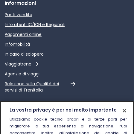
Informazioni
Punti vendita
Info utenti IC/ICN e Regionali
Pagamenti online
Infomobilità
In caso di sciopero
Link esterno
Viaggiatreno
Agenzie di viaggi
Link esterno
Relazione sulla Qualità dei
servizi di Trenitalia
Trenitalia
La vostra privacy è per noi molto importante
Chi siamo
Utilizziamo cookie tecnici propri e di terze parti per
migliorare la tua esperienza di navigazione. Puoi
Sostenibilità
acconsentire, inoltre, all’installazione dei cookie di