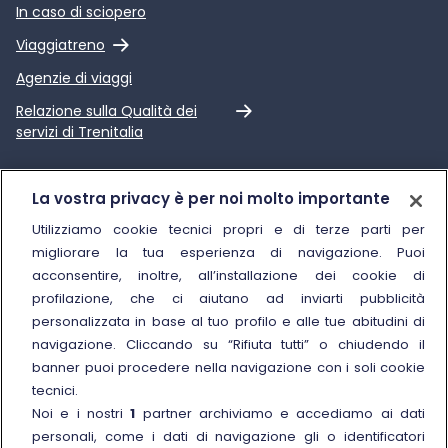
In caso di sciopero
Link esterno
Viaggiatreno
Agenzie di viaggi
Link esterno
Relazione sulla Qualità dei
servizi di Trenitalia
Trenitalia
La vostra privacy è per noi molto importante
Chi siamo
Utilizziamo cookie tecnici propri e di terze parti per
migliorare la tua esperienza di navigazione. Puoi
Sostenibilità
acconsentire, inoltre, all’installazione dei cookie di
Trenitalia for Business
profilazione, che ci aiutano ad inviarti pubblicità
personalizzata in base al tuo profilo e alle tue abitudini di
Link esterno
Manuale di Conservazione
navigazione. Cliccando su “Rifiuta tutti” o chiudendo il
Link esterno
Carriere
banner puoi procedere nella navigazione con i soli cookie
Link esterno
La Freccia Mag
tecnici.
Noi e i nostri
1
partner archiviamo e accediamo ai dati
Noleggia un treno charter
personali, come i dati di navigazione gli o identificatori