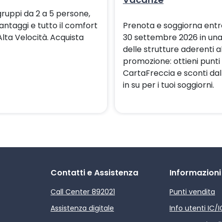
gruppi da 2 a 5 persone,
antaggi e tutto il comfort
Prenota e soggiorna entro
Alta Velocità.
Acquista
30 settembre 2026 in un
delle strutture aderenti a
promozione: ottieni punti
CartaFreccia e sconti dal
in su per i tuoi soggiorni.
Contatti e Assistenza
Informazioni
Call Center 892021
Punti vendita
Assistenza digitale
Info utenti IC/