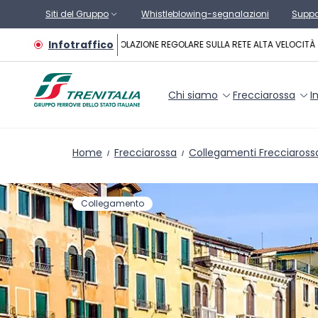
Vai al contenuto principale
Siti del Gruppo
Whistleblowing-segnalazioni
Suppo
Infotraffico
CIRCOLAZIONE REGOLARE SULLA RETE ALTA VELOCITÀ
Chi siamo
Frecciarossa
I
Home
Frecciarossa
Collegamenti Frecciaross
Collegamento