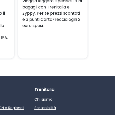
Viaggia leggero: spedisci i tuoi
bagagli con Trenitalia e
 il
Zyppy. Per te prezzi scontati
a
e 3 punti CartaFreccia ogni 2
lla
euro spesi.
 15%
Trenitalia
Chi siamo
ICN e Regionali
Sostenibilità