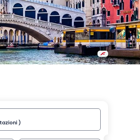
conferma con invio
arrivo, digita la stazione poi selezionala dall’elenco con i ta