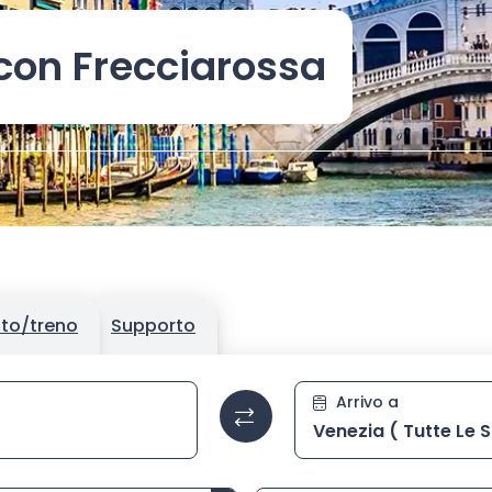
con Frecciarossa
tto/treno
Supporto
a la stazione poi selezionala dall’elenco con i tasti frecce e 
Stazione di 
Arrivo a