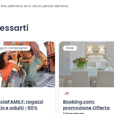
l fine settimana ed in alcuni periodi dell’anno.
essarti
ggi in compagnia
Hotel
ciaFAMILY: ragazzi
Booking.com:
is e adulti -50%
promozione Offerta
Vacanze