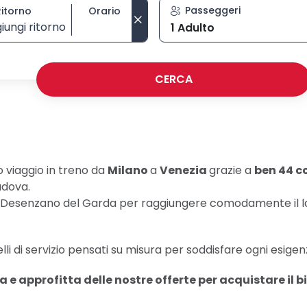
Passeggeri
Ritorno
Orario
iungi ritorno
1 Adulto
Seleziona orario di ritorno
CERCA
o viaggio in treno da
Milano
a
Venezia
grazie a
ben 44 c
adova.
 Desenzano del Garda per raggiungere comodamente il la
lli di servizio pensati su misura per soddisfare ogni esigenz
e approfitta delle nostre offerte per acquistare il bi