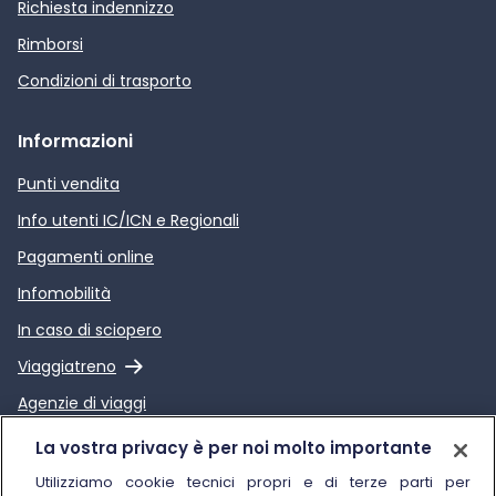
Richiesta indennizzo
Rimborsi
Condizioni di trasporto
Informazioni
Punti vendita
Info utenti IC/ICN e Regionali
Pagamenti online
Infomobilità
In caso di sciopero
Link esterno
Viaggiatreno
Agenzie di viaggi
Link esterno
Relazione sulla Qualità dei
La vostra privacy è per noi molto importante
servizi di Trenitalia
Utilizziamo cookie tecnici propri e di terze parti per