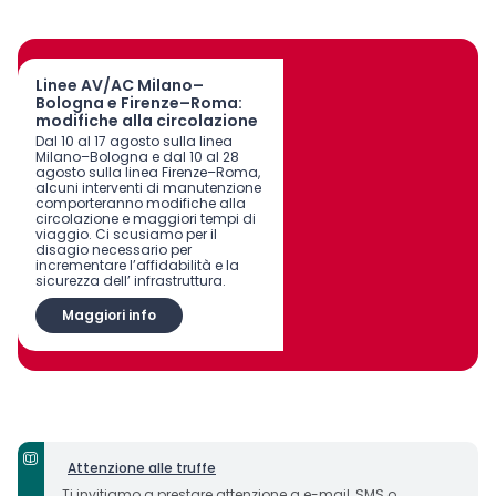
Linee AV/AC Milano–
Bologna e Firenze–Roma:
modifiche alla circolazione
Dal 10 al 17 agosto sulla linea
Milano–Bologna e dal 10 al 28
agosto sulla linea Firenze–Roma,
alcuni interventi di manutenzione
comporteranno modifiche alla
circolazione e maggiori tempi di
viaggio. Ci scusiamo per il
disagio necessario per
incrementare l’affidabilità e la
sicurezza dell’ infrastruttura.
Maggiori info
Attenzione alle truffe
Ti invitiamo a prestare attenzione a e-mail, SMS o