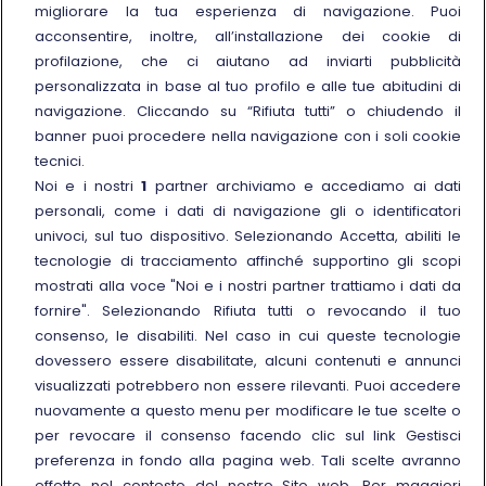
migliorare la tua esperienza di navigazione. Puoi
Trenitalia
acconsentire, inoltre, all’installazione dei cookie di
profilazione, che ci aiutano ad inviarti pubblicità
Chi siamo
personalizzata in base al tuo profilo e alle tue abitudini di
Sostenibilità
navigazione. Cliccando su “Rifiuta tutti” o chiudendo il
banner puoi procedere nella navigazione con i soli cookie
Trenitalia for Business
tecnici.
Link esterno
Manuale di Conservazione
Noi e i nostri
1
partner archiviamo e accediamo ai dati
Link esterno
personali, come i dati di navigazione gli o identificatori
Carriere
univoci, sul tuo dispositivo. Selezionando Accetta, abiliti le
Link esterno
La Freccia Mag
tecnologie di tracciamento affinché supportino gli scopi
Noleggia un treno charter
mostrati alla voce "Noi e i nostri partner trattiamo i dati da
fornire". Selezionando Rifiuta tutti o revocando il tuo
Viaggi di gruppo
consenso, le disabiliti. Nel caso in cui queste tecnologie
dovessero essere disabilitate, alcuni contenuti e annunci
visualizzati potrebbero non essere rilevanti. Puoi accedere
nuovamente a questo menu per modificare le tue scelte o
per revocare il consenso facendo clic sul link Gestisci
Seguici sui social
preferenza in fondo alla pagina web. Tali scelte avranno
effetto nel contesto del nostro Sito web. Per maggiori