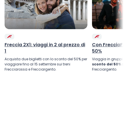
Freccia 2X1: viaggi in 2 al prezzo di
Con FrecciaFRI
1
50%
Acquista due biglietti con lo sconto del 50% per
Viaggia in gruppi d
viaggiare fino al 15 settembre sui treni
sconto del 50%
su 
Frecciarossa e Frecciargento.
Frecciargento.