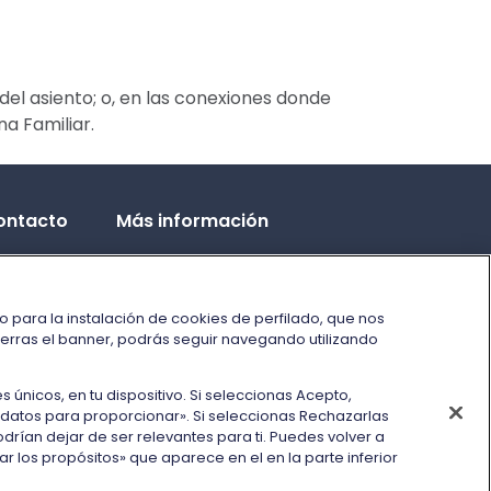
n del asiento; o, en las conexiones donde
na Familiar.
ontacto
Más información
Condiciones de uso de
tarifas/ofertas
n al cliente
 para la instalación de cookies de perfilado, que nos
Trenitalia y la sostenibilidad
lidad reducida
cierras el banner, podrás seguir navegando utilizando
Enlace externo
Viaggiatreno
na reclamación
icos, en tu dispositivo. Si seleccionas Acepto,
ensación
 datos para proporcionar». Si seleccionas Rechazarlas
odrían dejar de ser relevantes para ti. Puedes volver a
 los propósitos» que aparece en el en la parte inferior