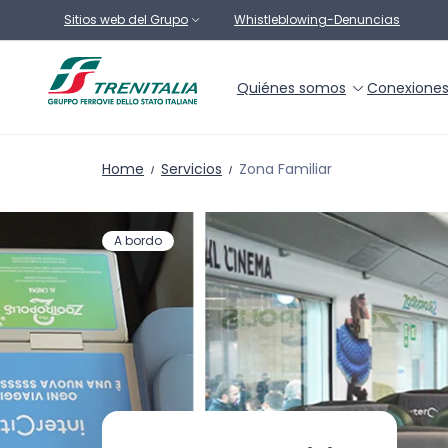
Ir al contenido principal
Sitios web del Grupo
Whistleblowing-Denuncias
Quiénes somos
Conexione
Home
Servicios
Zona Familiar
A bordo