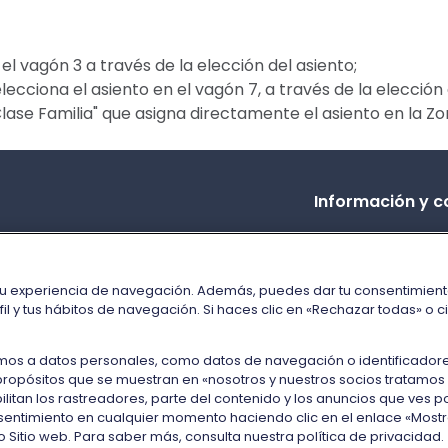
a el vagón 3 a través de la elección del asiento;
 selecciona el asiento en el vagón 7, a través de la elecció
Clase Familia" que asigna directamente el asiento en la Zo
Información y c
Call Center
Oficinas de atenció
tu experiencia de navegación. Además, puedes dar tu consentimiento
Personas con movi
il y tus hábitos de navegación. Si haces clic en «Rechazar todas» o 
Cómo presentar u
a datos personales, como datos de navegación o identificadores ún
Reembolso y comp
propósitos que se muestran en «nosotros y nuestros socios tratamos
bilitan los rastreadores, parte del contenido y los anuncios que ves p
entimiento en cualquier momento haciendo clic en el enlace «Mostrar
 Sitio web. Para saber más, consulta nuestra política de privacidad.