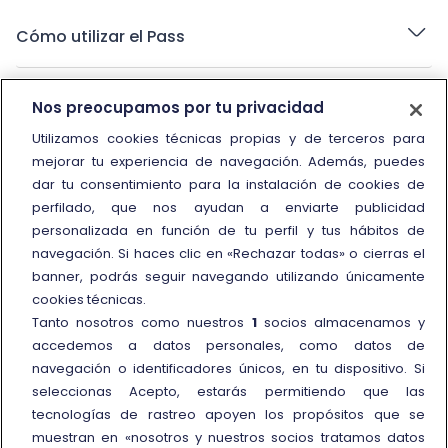
Cómo utilizar el Pass
Nos preocupamos por tu privacidad
Utilizamos cookies técnicas propias y de terceros para
mejorar tu experiencia de navegación. Además, puedes
dar tu consentimiento para la instalación de cookies de
perfilado, que nos ayudan a enviarte publicidad
personalizada en función de tu perfil y tus hábitos de
navegación. Si haces clic en «Rechazar todas» o cierras el
Información y contacto
banner, podrás seguir navegando utilizando únicamente
Call Center
cookies técnicas.
Tanto nosotros como nuestros
1
socios almacenamos y
Oficinas de atención al cliente
accedemos a datos personales, como datos de
Personas con movilidad reducida
navegación o identificadores únicos, en tu dispositivo. Si
seleccionas Acepto, estarás permitiendo que las
Cómo presentar una reclamación
tecnologías de rastreo apoyen los propósitos que se
Reembolso y compensación
muestran en «nosotros y nuestros socios tratamos datos