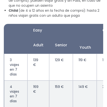
de compra): pueden viajar gratis y sin Pass, en caso de
que no ocupen un asiento
Child
(de 4 a 12 años en la fecha de compra): hasta 2
niños viajan gratis con un adulto que paga
Easy
C
Adult
Senior
A
Youth
3
139
129 €
119 €
18
viajes
€
en 7
días
4
169
159 €
149 €
23
viajes
€
en 7
días