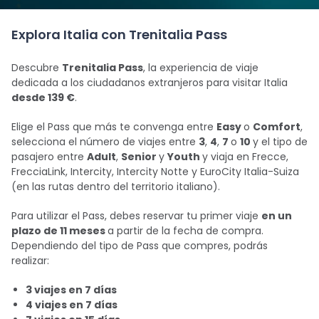
Explora Italia con Trenitalia Pass
Descubre
Trenitalia Pass
, la experiencia de viaje
dedicada a los ciudadanos extranjeros para visitar Italia
desde 139 €
.
Elige el Pass que más te convenga entre
Easy
o
Comfort
,
selecciona el número de viajes entre
3
,
4
,
7
o
10
y el tipo de
pasajero entre
Adult
,
Senior
y
Youth
y viaja en Frecce,
FrecciaLink, Intercity, Intercity Notte y EuroCity Italia-Suiza
(en las rutas dentro del territorio italiano).
Para utilizar el Pass, debes reservar tu primer viaje
en un
plazo de 11 meses
a partir de la fecha de compra.
Dependiendo del tipo de Pass que compres, podrás
realizar:
3 viajes en 7 días
4 viajes en 7 días