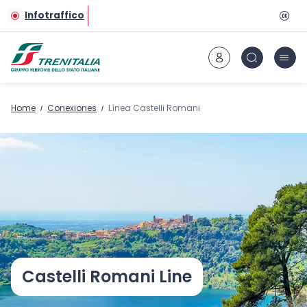
Ir al contenido principal
Infotraffico
Home
Conexiones
Línea Castelli Romani
Castelli Romani Line