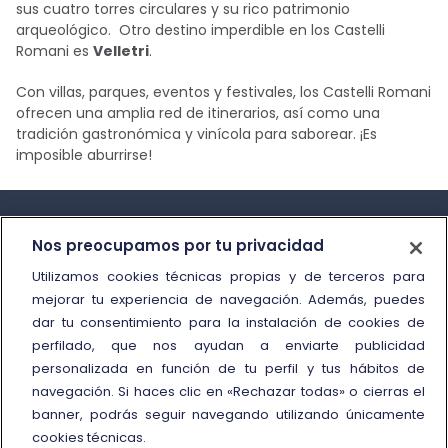
sus cuatro torres circulares y su rico patrimonio
arqueológico. Otro destino imperdible en los Castelli
Romani es
Velletri
.
Con villas, parques, eventos y festivales, los Castelli Romani
ofrecen una amplia red de itinerarios, así como una
tradición gastronómica y vinícola para saborear. ¡Es
imposible aburrirse!
Nos preocupamos por tu privacidad
Utilizamos cookies técnicas propias y de terceros para
mejorar tu experiencia de navegación. Además, puedes
Información y contacto
dar tu consentimiento para la instalación de cookies de
perfilado, que nos ayudan a enviarte publicidad
Call Center
personalizada en función de tu perfil y tus hábitos de
Oficinas de atención al cliente
navegación. Si haces clic en «Rechazar todas» o cierras el
banner, podrás seguir navegando utilizando únicamente
Personas con movilidad reducida
cookies técnicas.