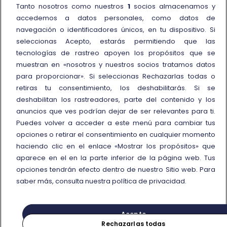
Cómo presentar una reclamación
Tanto nosotros como nuestros
1
socios almacenamos y
accedemos a datos personales, como datos de
Reembolso y compensación
navegación o identificadores únicos, en tu dispositivo. Si
seleccionas Acepto, estarás permitiendo que las
Más información
tecnologías de rastreo apoyen los propósitos que se
muestran en «nosotros y nuestros socios tratamos datos
Condiciones de uso de
para proporcionar». Si seleccionas Rechazarlas todas o
tarifas/ofertas
retiras tu consentimiento, los deshabilitarás. Si se
Trenitalia y la sostenibilidad
deshabilitan los rastreadores, parte del contenido y los
Enlace externo
Viaggiatreno
anuncios que ves podrían dejar de ser relevantes para ti.
Puedes volver a acceder a este menú para cambiar tus
opciones o retirar el consentimiento en cualquier momento
haciendo clic en el enlace «Mostrar los propósitos» que
aparece en el en la parte inferior de la página web. Tus
opciones tendrán efecto dentro de nuestro Sitio web. Para
© Gruppo FS Italiane 2026
Protección de datos personales
Política de cookies
saber más, consulta nuestra política de privacidad.
Mostrar los propósitos
NIF n. 05403151003
Acepto
Rechazarlas todas