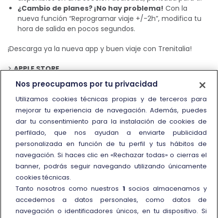
¿Cambio de planes? ¡No hay problema!
Con la
nueva función “Reprogramar viaje +/-2h”, modifica tu
hora de salida en pocos segundos.
¡Descarga ya la nueva app y buen viaje con Trenitalia!
>
APPLE STORE
>
GOOGLE PLAY
Nos preocupamos por tu privacidad
Utilizamos cookies técnicas propias y de terceros para
mejorar tu experiencia de navegación. Además, puedes
dar tu consentimiento para la instalación de cookies de
perfilado, que nos ayudan a enviarte publicidad
personalizada en función de tu perfil y tus hábitos de
navegación. Si haces clic en «Rechazar todas» o cierras el
Información y contacto
banner, podrás seguir navegando utilizando únicamente
Call Center
cookies técnicas.
Tanto nosotros como nuestros
1
socios almacenamos y
Oficinas de atención al cliente
accedemos a datos personales, como datos de
Personas con movilidad reducida
navegación o identificadores únicos, en tu dispositivo. Si