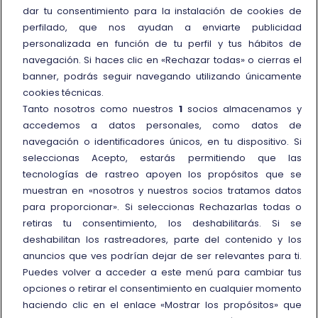
Información y contacto
dar tu consentimiento para la instalación de cookies de
perfilado, que nos ayudan a enviarte publicidad
Call Center
personalizada en función de tu perfil y tus hábitos de
Oficinas de atención al cliente
navegación. Si haces clic en «Rechazar todas» o cierras el
banner, podrás seguir navegando utilizando únicamente
Personas con movilidad reducida
cookies técnicas.
Cómo presentar una reclamación
Tanto nosotros como nuestros
1
socios almacenamos y
accedemos a datos personales, como datos de
Reembolso y compensación
navegación o identificadores únicos, en tu dispositivo. Si
seleccionas Acepto, estarás permitiendo que las
Más información
tecnologías de rastreo apoyen los propósitos que se
muestran en «nosotros y nuestros socios tratamos datos
Condiciones de uso de
para proporcionar». Si seleccionas Rechazarlas todas o
tarifas/ofertas
retiras tu consentimiento, los deshabilitarás. Si se
Trenitalia y la sostenibilidad
deshabilitan los rastreadores, parte del contenido y los
Enlace externo
Viaggiatreno
anuncios que ves podrían dejar de ser relevantes para ti.
Puedes volver a acceder a este menú para cambiar tus
opciones o retirar el consentimiento en cualquier momento
haciendo clic en el enlace «Mostrar los propósitos» que