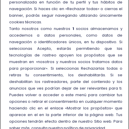
personalizada en función de tu perfil y tus hábitos de
Oficinas de atención al cliente
navegación. Si haces clic en «Rechazar todas» o cierras el
banner, podrás seguir navegando utilizando únicamente
Personas con movilidad reducida
cookies técnicas.
Cómo presentar una reclamación
Tanto nosotros como nuestros
1
socios almacenamos y
accedemos a datos personales, como datos de
Reembolso y compensación
navegación o identificadores únicos, en tu dispositivo. Si
seleccionas Acepto, estarás permitiendo que las
Más información
tecnologías de rastreo apoyen los propósitos que se
muestran en «nosotros y nuestros socios tratamos datos
Condiciones de uso de
para proporcionar». Si seleccionas Rechazarlas todas o
tarifas/ofertas
retiras tu consentimiento, los deshabilitarás. Si se
Trenitalia y la sostenibilidad
deshabilitan los rastreadores, parte del contenido y los
Enlace externo
Viaggiatreno
anuncios que ves podrían dejar de ser relevantes para ti.
Puedes volver a acceder a este menú para cambiar tus
opciones o retirar el consentimiento en cualquier momento
haciendo clic en el enlace «Mostrar los propósitos» que
aparece en el en la parte inferior de la página web. Tus
opciones tendrán efecto dentro de nuestro Sitio web. Para
© Gruppo FS Italiane 2026
Protección de datos personales
Política de cookies
saber más, consulta nuestra política de privacidad.