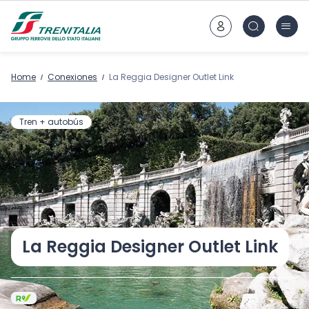
Ir al contenido principal
Home
Conexiones
La Reggia Designer Outlet Link
Tren + autobús
La Reggia Designer Outlet Link