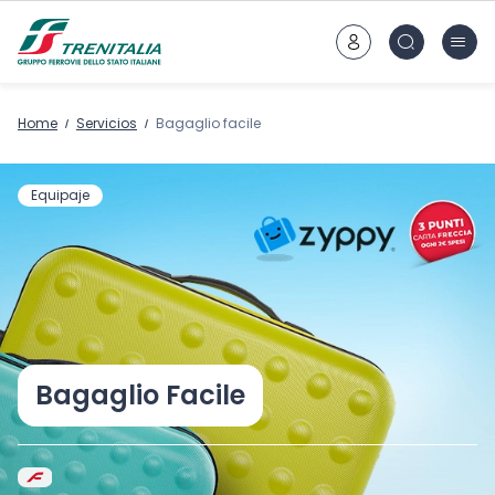
Ir al contenido principal
Home
Servicios
Bagaglio facile
Equipaje
Bagaglio Facile