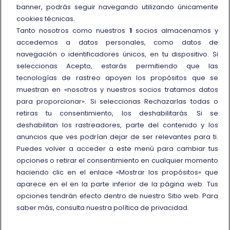
banner, podrás seguir navegando utilizando únicamente
Call Center
cookies técnicas.
Tanto nosotros como nuestros
1
socios almacenamos y
Oficinas de atención al cliente
accedemos a datos personales, como datos de
Personas con movilidad reducida
navegación o identificadores únicos, en tu dispositivo. Si
seleccionas Acepto, estarás permitiendo que las
Cómo presentar una reclamación
tecnologías de rastreo apoyen los propósitos que se
Reembolso y compensación
muestran en «nosotros y nuestros socios tratamos datos
para proporcionar». Si seleccionas Rechazarlas todas o
Más información
retiras tu consentimiento, los deshabilitarás. Si se
deshabilitan los rastreadores, parte del contenido y los
Condiciones de uso de
anuncios que ves podrían dejar de ser relevantes para ti.
tarifas/ofertas
Puedes volver a acceder a este menú para cambiar tus
Trenitalia y la sostenibilidad
opciones o retirar el consentimiento en cualquier momento
haciendo clic en el enlace «Mostrar los propósitos» que
Enlace externo
Viaggiatreno
aparece en el en la parte inferior de la página web. Tus
opciones tendrán efecto dentro de nuestro Sitio web. Para
saber más, consulta nuestra política de privacidad.