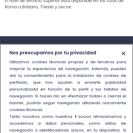
El nivel de servicio Superior está disponible en las rutas de
Roma a Bolzano, Trieste y Lecce.
Nos preocupamos por tu privacidad
Utilizamos cookies técnicas propias y de terceros para
mejorar tu experiencia de navegación. Además, puedes
Información y contacto
dar tu consentimiento para la instalación de cookies de
perfilado, que nos ayudan a enviarte publicidad
Call Center
personalizada en función de tu perfil y tus hábitos de
Oficinas de atención al cliente
navegación. Si haces clic en «Rechazar todas» o cierras el
banner, podrás seguir navegando utilizando únicamente
Personas con movilidad reducida
cookies técnicas.
Cómo presentar una reclamación
Tanto nosotros como nuestros
1
socios almacenamos y
accedemos a datos personales, como datos de
Reembolso y compensación
navegación o identificadores únicos, en tu dispositivo. Si