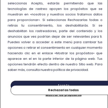
seleccionas Acepto, estarás permitiendo que las
Más información
tecnologías de rastreo apoyen los propósitos que se
muestran en «nosotros y nuestros socios tratamos datos
Condiciones de uso de
para proporcionar». Si seleccionas Rechazarlas todas o
tarifas/ofertas
retiras tu consentimiento, los deshabilitarás. Si se
Trenitalia y la sostenibilidad
deshabilitan los rastreadores, parte del contenido y los
Enlace externo
Viaggiatreno
anuncios que ves podrían dejar de ser relevantes para ti.
Puedes volver a acceder a este menú para cambiar tus
opciones o retirar el consentimiento en cualquier momento
haciendo clic en el enlace «Mostrar los propósitos» que
aparece en el en la parte inferior de la página web. Tus
opciones tendrán efecto dentro de nuestro Sitio web. Para
© Gruppo FS Italiane 2026
Protección de datos personales
Política de cookies
saber más, consulta nuestra política de privacidad.
Mostrar los propósitos
NIF n. 05403151003
Acepto
Rechazarlas todas
Mostrar los propósitos
Comprar
Busca tu viaje