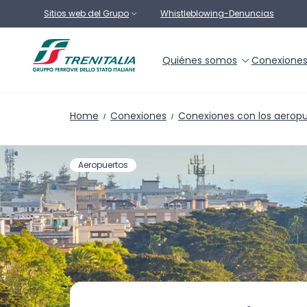
Ir al contenido principal
Sitios web del Grupo
Whistleblowing-Denuncias
Quiénes somos
Conexione
Home
Conexiones
Conexiones con los aerop
Aeropuertos