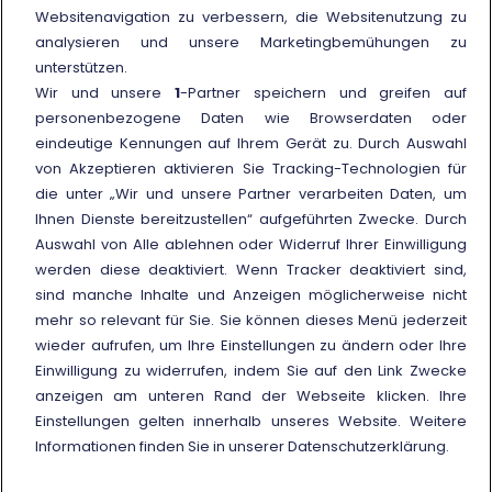
Websitenavigation zu verbessern, die Websitenutzung zu
Vergütung wegen Verspätung des
analysieren und unsere Marketingbemühungen zu
Zuges
unterstützen.
Kundendienstbüros
Wir und unsere
1
-Partner speichern und greifen auf
personenbezogene Daten wie Browserdaten oder
Häufige Fragen (FAQ)
eindeutige Kennungen auf Ihrem Gerät zu. Durch Auswahl
von Akzeptieren aktivieren Sie Tracking-Technologien für
Weitere Informationen
die unter „Wir und unsere Partner verarbeiten Daten, um
Ihnen Dienste bereitzustellen“ aufgeführten Zwecke. Durch
Externer Link
Nutzungsbedingungen der
Auswahl von Alle ablehnen oder Widerruf Ihrer Einwilligung
nationalen und
werden diese deaktiviert. Wenn Tracker deaktiviert sind,
internationalen Preise und
Angebote
sind manche Inhalte und Anzeigen möglicherweise nicht
mehr so relevant für Sie. Sie können dieses Menü jederzeit
wieder aufrufen, um Ihre Einstellungen zu ändern oder Ihre
Einwilligung zu widerrufen, indem Sie auf den Link Zwecke
anzeigen am unteren Rand der Webseite klicken. Ihre
Einstellungen gelten innerhalb unseres Website. Weitere
© Gruppo FS Italiane 2025
Cookie policy
Schutz personenbezogener Daten
Informationen finden Sie in unserer Datenschutzerklärung.
Zwecke anzeigen
MwSt. 05403151003