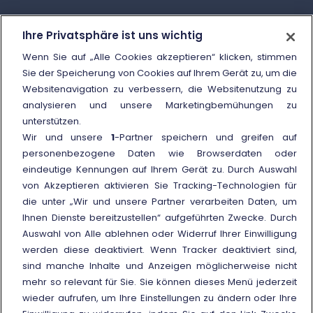
Kontakte und Hilfe
Ihre Privatsphäre ist uns wichtig
Unsere Call Center
Wenn Sie auf „Alle Cookies akzeptieren“ klicken, stimmen
Das Schlichtungsverfahren
Sie der Speicherung von Cookies auf Ihrem Gerät zu, um die
Websitenavigation zu verbessern, die Websitenutzung zu
Vergütung wegen Verspätung des
analysieren und unsere Marketingbemühungen zu
Zuges
unterstützen.
Kundendienstbüros
Wir und unsere
1
-Partner speichern und greifen auf
personenbezogene Daten wie Browserdaten oder
Häufige Fragen (FAQ)
eindeutige Kennungen auf Ihrem Gerät zu. Durch Auswahl
von Akzeptieren aktivieren Sie Tracking-Technologien für
Weitere Informationen
die unter „Wir und unsere Partner verarbeiten Daten, um
Ihnen Dienste bereitzustellen“ aufgeführten Zwecke. Durch
Externer Link
Nutzungsbedingungen der
Auswahl von Alle ablehnen oder Widerruf Ihrer Einwilligung
nationalen und
werden diese deaktiviert. Wenn Tracker deaktiviert sind,
internationalen Preise und
Angebote
sind manche Inhalte und Anzeigen möglicherweise nicht
mehr so relevant für Sie. Sie können dieses Menü jederzeit
wieder aufrufen, um Ihre Einstellungen zu ändern oder Ihre