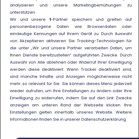
Vergütung wegen Verspätung des
analysieren und unsere Marketingbemühungen zu
Zuges
unterstützen.
Kundendienstbüros
Wir und unsere
1
-Partner speichern und greifen auf
personenbezogene Daten wie Browserdaten oder
Häufige Fragen (FAQ)
eindeutige Kennungen auf Ihrem Gerät zu. Durch Auswahl
von Akzeptieren aktivieren Sie Tracking-Technologien für
Weitere Informationen
die unter „Wir und unsere Partner verarbeiten Daten, um
Ihnen Dienste bereitzustellen“ aufgeführten Zwecke. Durch
Externer Link
Nutzungsbedingungen der
Auswahl von Alle ablehnen oder Widerruf Ihrer Einwilligung
nationalen und
werden diese deaktiviert. Wenn Tracker deaktiviert sind,
internationalen Preise und
Angebote
sind manche Inhalte und Anzeigen möglicherweise nicht
mehr so relevant für Sie. Sie können dieses Menü jederzeit
wieder aufrufen, um Ihre Einstellungen zu ändern oder Ihre
Einwilligung zu widerrufen, indem Sie auf den Link Zwecke
anzeigen am unteren Rand der Webseite klicken. Ihre
Einstellungen gelten innerhalb unseres Website. Weitere
© Gruppo FS Italiane 2025
Cookie policy
Schutz personenbezogener Daten
Informationen finden Sie in unserer Datenschutzerklärung.
Zwecke anzeigen
MwSt. 05403151003