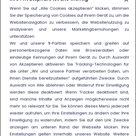
Unsere Call Center
Wenn Sie auf „Alle Cookies akzeptieren“ klicken, stimmen
Das Schlichtungsverfahren
Sie der Speicherung von Cookies auf Ihrem Gerät zu, um die
Websitenavigation zu verbessern, die Websitenutzung zu
Vergütung wegen Verspätung des
analysieren und unsere Marketingbemühungen zu
Zuges
unterstützen.
Kundendienstbüros
Wir und unsere
1
-Partner speichern und greifen auf
personenbezogene Daten wie Browserdaten oder
Häufige Fragen (FAQ)
eindeutige Kennungen auf Ihrem Gerät zu. Durch Auswahl
von Akzeptieren aktivieren Sie Tracking-Technologien für
Weitere Informationen
die unter „Wir und unsere Partner verarbeiten Daten, um
Ihnen Dienste bereitzustellen“ aufgeführten Zwecke. Durch
Externer Link
Nutzungsbedingungen der
Auswahl von Alle ablehnen oder Widerruf Ihrer Einwilligung
nationalen und
werden diese deaktiviert. Wenn Tracker deaktiviert sind,
internationalen Preise und
Angebote
sind manche Inhalte und Anzeigen möglicherweise nicht
mehr so relevant für Sie. Sie können dieses Menü jederzeit
wieder aufrufen, um Ihre Einstellungen zu ändern oder Ihre
Einwilligung zu widerrufen, indem Sie auf den Link Zwecke
anzeigen am unteren Rand der Webseite klicken. Ihre
Einstellungen gelten innerhalb unseres Website. Weitere
© Gruppo FS Italiane 2025