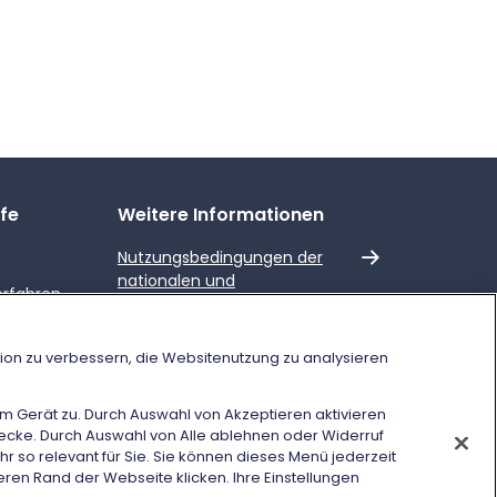
lfe
Weitere Informationen
Externer Link
Nutzungsbedingungen der
nationalen und
erfahren
internationalen Preise und
Angebote
Verspätung des
tion zu verbessern, die Websitenutzung zu analysieren
s
 Gerät zu. Durch Auswahl von Akzeptieren aktivieren
AQ)
wecke. Durch Auswahl von Alle ablehnen oder Widerruf
r so relevant für Sie. Sie können dieses Menü jederzeit
eren Rand der Webseite klicken. Ihre Einstellungen