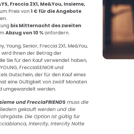
YS, Freccia 2X1, Me&You, Insieme,
um Preis von
1 € für die Angebote
den.
ttung
bis Mitternacht des zweiten
em
Abzug von 10 %
anfordern.
 Young, Senior, Freccia 2X1, Me&You,
 wird Ihnen der Betrag der
die Sie für den Kauf verwendet haben,
aYOUNG, FrecciaSENIOR und
els Gutschein, der für den Kauf eines
 hat eine Gültigkeit von zwölf Monaten
eld umgewandelt werden.
sieme und FrecciaFRIENDS
muss die
liedern gekauft werden und die
Fahrgäste. Die Option ist gültig für
ciabianca, Intercity, Intercity Notte