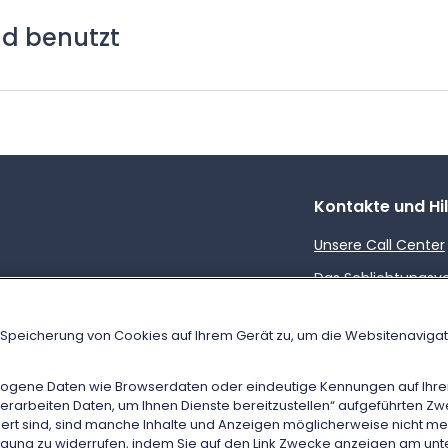
nd benutzt
Kontakte und Hi
Unsere Call Center
Das Schlichtungsv
Vergütung wegen 
Zuges
r Speicherung von Cookies auf Ihrem Gerät zu, um die Websitenaviga
Kundendienstbüro
zogene Daten wie Browserdaten oder eindeutige Kennungen auf Ihrem
Häufige Fragen (F
 verarbeiten Daten, um Ihnen Dienste bereitzustellen“ aufgeführten Z
viert sind, sind manche Inhalte und Anzeigen möglicherweise nicht meh
lligung zu widerrufen, indem Sie auf den Link Zwecke anzeigen am unt