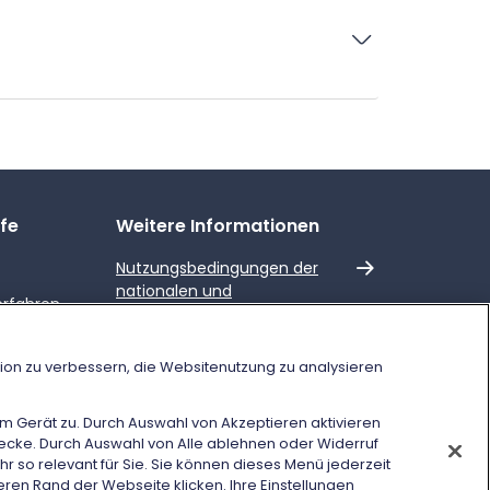
lfe
Weitere Informationen
Externer Link
Nutzungsbedingungen der
nationalen und
erfahren
internationalen Preise und
Angebote
Verspätung des
tion zu verbessern, die Websitenutzung zu analysieren
s
 Gerät zu. Durch Auswahl von Akzeptieren aktivieren
AQ)
wecke. Durch Auswahl von Alle ablehnen oder Widerruf
r so relevant für Sie. Sie können dieses Menü jederzeit
eren Rand der Webseite klicken. Ihre Einstellungen