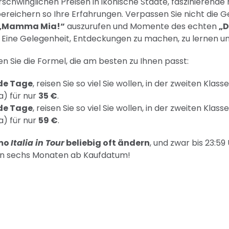
rschwinglichen Preisen in ikonische Städte, faszinierende 
reichern so Ihre Erfahrungen. Verpassen Sie nicht die
„Mamma Mia!“
auszurufen und Momente des echten
„D
n: Eine Gelegenheit, Entdeckungen zu machen, zu lernen und
n Sie die Formel, die am besten zu Ihnen passt:
nde Tage
, reisen Sie so viel Sie wollen, in der zweiten Kla
a) für nur
35 €
.
nde Tage
, reisen Sie so viel Sie wollen, in der zweiten Kla
a) für nur
59 €
.
omo
Italia in Tour
beliebig oft ändern
, und zwar bis 23:5
on sechs Monaten ab Kaufdatum!