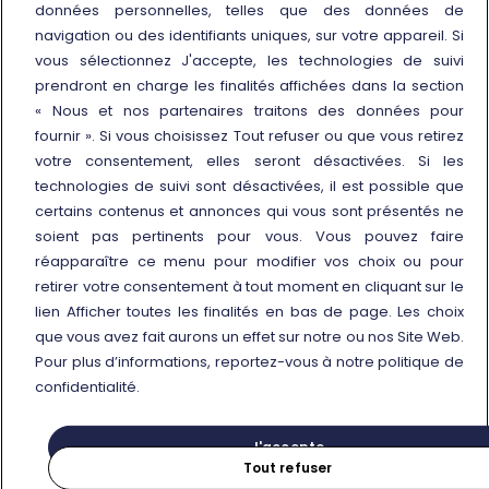
données personnelles, telles que des données de
Les bureaux d’assistance à la
navigation ou des identifiants uniques, sur votre appareil. Si
clientèle
vous sélectionnez J'accepte, les technologies de suivi
Conditions d'utilisation des tarifs
prendront en charge les finalités affichées dans la section
et offres
« Nous et nos partenaires traitons des données pour
fournir ». Si vous choisissez Tout refuser ou que vous retirez
Nos services
votre consentement, elles seront désactivées. Si les
technologies de suivi sont désactivées, il est possible que
Portail FRECCE
certains contenus et annonces qui vous sont présentés ne
Les guichets Freccia
soient pas pertinents pour vous. Vous pouvez faire
réapparaître ce menu pour modifier vos choix ou pour
retirer votre consentement à tout moment en cliquant sur le
lien Afficher toutes les finalités en bas de page. Les choix
que vous avez fait aurons un effet sur notre ou nos Site Web.
Pour plus d’informations, reportez-vous à notre politique de
© Gruppo FS Italiane 2025
Cookie policy
Personal data protection
confidentialité.
Afficher toutes les finalités
Tva n. 06359501001
J'accepte
Tout refuser