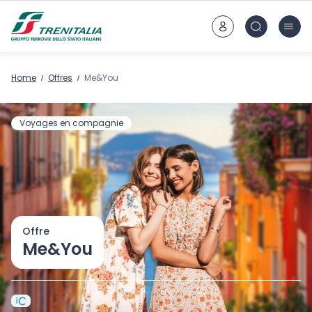
Aller au contenu principal
Home
Offres
Me&You
Voyages en compagnie
Offre
Me&You