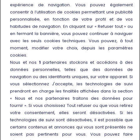
expérience de navigation. Vous pouvez également
consentir à l’utilisation de cookies permettant une publicité
personnalisée, en fonction de votre profil et de vos
habitudes de navigation. En cliquant sur « Refuser tout » ou
en fermant la bannière, vous pouvez continuer à naviguer
avec les seuls cookies techniques. Vous pouvez, à tout
moment, modifier votre choix, depuis les paramètres
Info et contacts
cookies.
Nos Centres d'Appel
Nous et nos
1
partenaires stockons et accédons à des
données personnelles, telles que des données de
Les bureaux d’assistance à la
navigation ou des identifiants uniques, sur votre appareil. Si
clientèle
vous sélectionnez J'accepte, les technologies de suivi
Conditions d'utilisation des tarifs
prendront en charge les finalités affichées dans la section
et offres
« Nous et nos partenaires traitons des données pour
fournir ». Si vous choisissez Tout refuser ou que vous retirez
Nos services
votre consentement, elles seront désactivées. Si les
technologies de suivi sont désactivées, il est possible que
Portail FRECCE
certains contenus et annonces qui vous sont présentés ne
Les guichets Freccia
soient pas pertinents pour vous. Vous pouvez faire